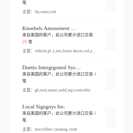
登录
笔
主营：
lip,razor,cod
Knoebels Amusement Resort
来自美国的客户，此公司累计进口交易
登录
25
笔
主营：
vehicle,pl 2,arts,home decor,cod,amusement ride,sea
Duetto Intergrgrated Systems Inc.
4
来自美国的客户，此公司累计进口交易
登录
笔
主营：
gh,turn,smart,weld,utp,controller
Local Signguys Inc.
2
来自美国的客户，此公司累计进口交易
登录
笔
主营：
microfiber cleaning cloth