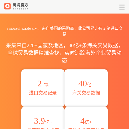
2026vinoazul s.a.de c.
vinoazul s.a.de c.v.，来自美国的采购商，此公司累计有
2
笔进口交
易
采集来自220+国家及地区，40亿+条海关交易数据，
全球贸易数据精准查找，实时追踪海外企业贸易动
态
2
40
笔
亿+
进口交易记录
海关交易数据
3.9
4
亿+
亿+