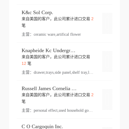
K&c Sol Corp.
2
来自美国的客户，此公司累计进口交易
登录
笔
主营：
ceramic ware,artifical flower
Knapheide Kc Underground
来自美国的客户，此公司累计进口交易
登录
12
笔
主营：
drawer,trays,side panel,shelf tray,lock drawer,panel,for vehicle,telescopic slide,drawer shelf,equipment,shelf,automotive part
Russell James Cornelia Arlington Va
2
来自美国的客户，此公司累计进口交易
登录
笔
主营：
personal effect,used household goods
C O Cargoquin Inc.