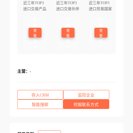
近三年TOP3
近三年TOP3
近三年TOP3
进口交易产品
进口交易伙伴
进口贸易国家
登
登
登
录
录
录
查
查
查
看
看
看
更
更
更
多
多
多
主营：
-
存入CRM
监控企业
智能搜邮
挖掘联系方式