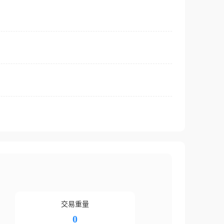
交易重量
0