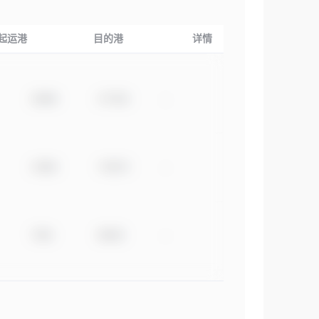
起运港
目的港
详情