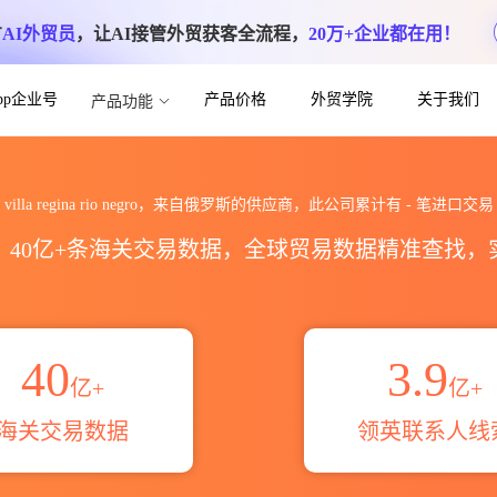
方
AI外贸员
，让AI接管外贸获客全流程，
20万+企业都在用！
App企业号
产品价格
外贸学院
关于我们
产品功能
egro海关进出口数据统计_贸易概览_贸易区域
villa regina rio negro，来自俄罗斯的供应商，此公司累计有
-
笔进口交易
区，40亿+条海关交易数据，全球贸易数据精准查找
40
3.9
亿+
亿+
海关交易数据
领英联系人线