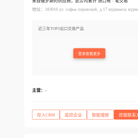
来自俄罗斯的供应商，此公司累计 进口有
-
笔交易
地址：183016 ул. софьи перовской, д.17 мурманск мурм
近三年TOP3出口交易产品
登录查看更多
主营：
-
存入CRM
监控企业
智能搜邮
挖掘联系