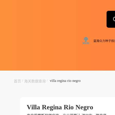
/
/
villa regina rio negro
首页
海关数据查询
Villa Regina Rio Negro