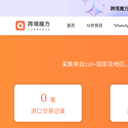
跨境魔
首页
AI外贸员
Whats
2026villa regina rio n
采集来自220+国家及地
0
笔
进口交易记录