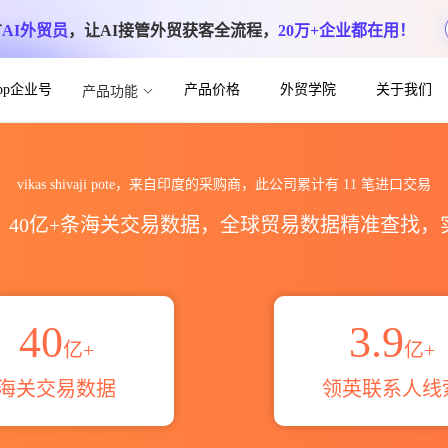
方
AI外贸员
，让AI接管外贸获客全流程，
20万+企业都在用！
App企业号
产品价格
外贸学院
关于我们
产品功能
海关进出口数据统计_贸易概览_贸易区域伙伴_
vikas shivaji pote，来自印度的采购商，此公司累计有
11
笔进口交易
区，40亿+条海关交易数据，全球贸易数据精准查找
40
3.9
亿+
亿+
海关交易数据
领英联系人线