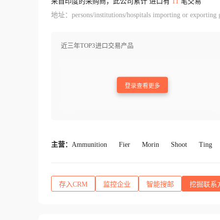
来自印度的采购商，此公司累计 进口有
11
笔交易
地址：persons/institutions/hospitals importing or exporting go
近三年TOP3进口交易产品
登录查看更多
主营：
Ammunition
Fier
Morin
Shoot
Ting
存入CRM
监控企业
智能搜邮
挖掘联系