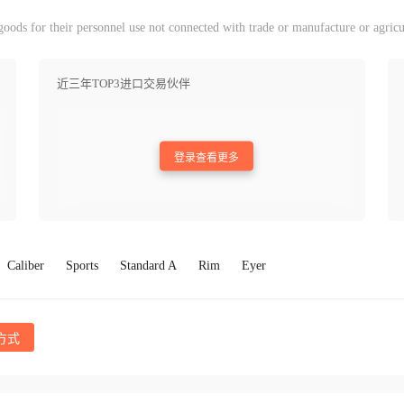
ods for their personnel use not connected with trade or manufacture or agricu
近三年TOP3进口交易伙伴
登录查看更多
Caliber
Sports
Standard A
Rim
Eyer
方式