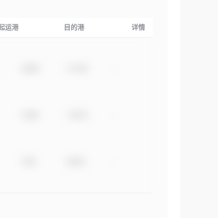
起运港
目的港
详情