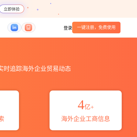
立即体验
一键注册，免费使用
登录
HS编码港口_跨境魔方
，实时追踪海外企业贸易动态
4
亿+
索
海外企业工商信息