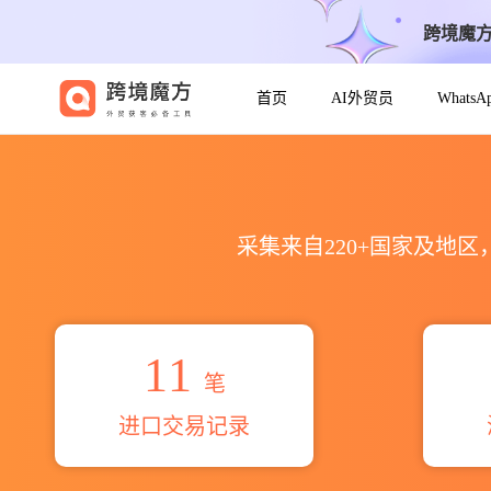
跨境魔
首页
AI外贸员
Whats
2026vikas shivaji pote
采集来自220+国家及地
11
笔
进口交易记录