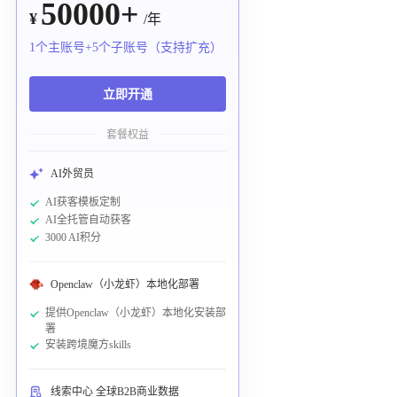
50000+
¥
/年
1个主账号+5个子账号（支持扩充）
立即开通
套餐权益
AI外贸员
AI获客模板定制
AI全托管自动获客
3000 AI积分
Openclaw（小龙虾）本地化部署
提供Openclaw（小龙虾）本地化安装部
署
安装跨境魔方skills
线索中心 全球B2B商业数据