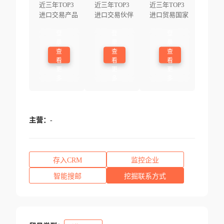
近三年TOP3
近三年TOP3
近三年TOP3
进口交易产品
进口交易伙伴
进口贸易国家
登
登
登
录
录
录
查
查
查
看
看
看
更
更
更
多
多
多
主营：
-
存入CRM
监控企业
智能搜邮
挖掘联系方式