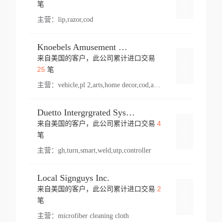
登录
笔
主营：
lip,razor,cod
Knoebels Amusement Resort
来自美国的客户，此公司累计进口交易
登录
25
笔
主营：
vehicle,pl 2,arts,home decor,cod,amusement ride,sea
Duetto Intergrgrated Systems Inc.
4
来自美国的客户，此公司累计进口交易
登录
笔
主营：
gh,turn,smart,weld,utp,controller
Local Signguys Inc.
2
来自美国的客户，此公司累计进口交易
登录
笔
主营：
microfiber cleaning cloth