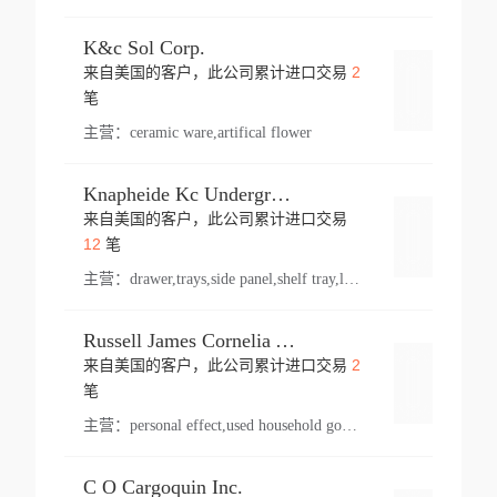
K&c Sol Corp.
2
来自美国的客户，此公司累计进口交易
登录
笔
主营：
ceramic ware,artifical flower
Knapheide Kc Underground
来自美国的客户，此公司累计进口交易
登录
12
笔
主营：
drawer,trays,side panel,shelf tray,lock drawer,panel,for vehicle,telescopic slide,drawer shelf,equipment,shelf,automotive part
Russell James Cornelia Arlington Va
2
来自美国的客户，此公司累计进口交易
登录
笔
主营：
personal effect,used household goods
C O Cargoquin Inc.