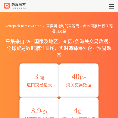
2026vetropack nemsova 
vetropack nemsova s.r.o.，来自奥地利的采购商，此公司累计有
3
笔
进口交易
采集来自220+国家及地区，40亿+条海关交易数据，
全球贸易数据精准查找，实时追踪海外企业贸易动
态
3
40
笔
亿+
进口交易记录
海关交易数据
3.9
4
亿+
亿+