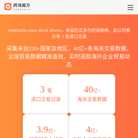
2026veintimilla romo da
veintimilla romo david alberto，来自厄瓜多尔的采购商，此公司累
计有
3
笔进口交易
采集来自220+国家及地区，40亿+条海关交易数据，
全球贸易数据精准查找，实时追踪海外企业贸易动
态
3
40
笔
亿+
进口交易记录
海关交易数据
3.9
4
亿+
亿+