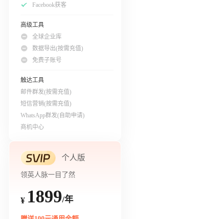
Facebook获客
高级工具
全球企业库
数据导出(按需充值)
免费子账号
触达工具
邮件群发(按需充值)
短信营销(按需充值)
WhatsApp群发(自助申请)
商机中心
个人版
领英人脉一目了然
1899
/年
¥
赠送100元通用余额