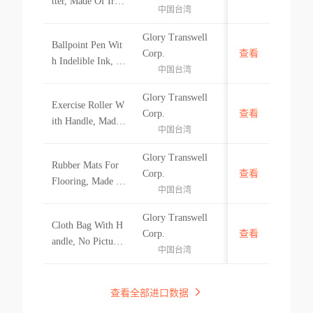
tter, Made Of Iro
中国台湾
n, Size: 17x7x6c
m, Imp Brand. 10
Glory Transwell
Ballpoint Pen Wit
0% New
-
Corp.
查看
h Indelible Ink, Pl
中国台湾
astic Body, Size: 1
3x2cm, Chanchao
Glory Transwell
Exercise Roller W
Brand. 100% New
-
Corp.
查看
ith Handle, Made
中国台湾
Of Pvc, Size: 25x
18x18cm, Chanch
Glory Transwell
Rubber Mats For
ao Brand. 100% N
-
Corp.
查看
Flooring, Made Fr
ew
中国台湾
om Synthetic Rub
ber, Size: 0.8x2m
Glory Transwell
Cloth Bag With H
x0.2cm, Chanchao
-
Corp.
查看
andle, No Picture,
Brand. 100% New
中国台湾
No Words, Size: 4
0x20x5cm, Chanc
hao Brand. 100%
查看全部进口数据
New