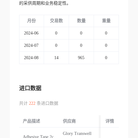
的采供周期和业务稳定性。
月份
交易数
数量
重量
2024-06
0
0
0
2024-07
0
0
0
2024-08
14
965
0
进口数据
共计
222
条进口数据
产品描述
供应商
起运国/地区
详情
Glory Transwell
Adhesive Tape 2c