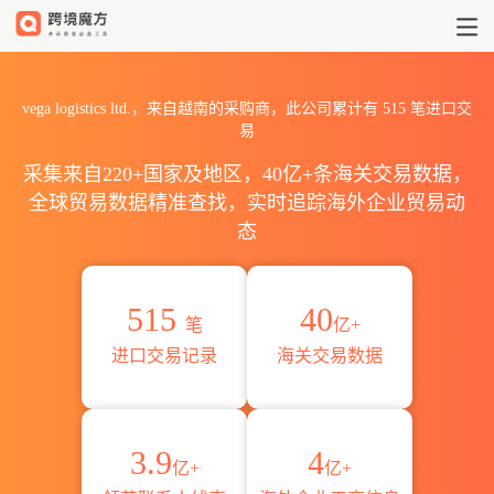
2026vega logistics ltd
vega logistics ltd.，来自越南的采购商，此公司累计有
515
笔进口交
易
采集来自220+国家及地区，40亿+条海关交易数据，
全球贸易数据精准查找，实时追踪海外企业贸易动
态
515
40
笔
亿+
进口交易记录
海关交易数据
3.9
4
亿+
亿+