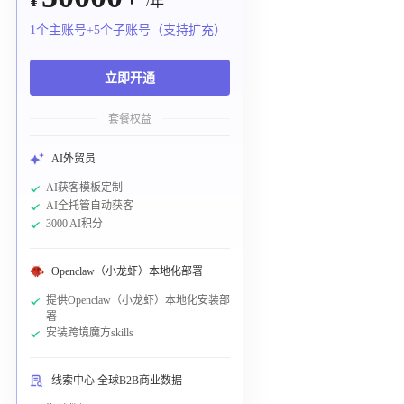
¥
/年
1个主账号+5个子账号（支持扩充）
立即开通
套餐权益
AI外贸员
AI获客模板定制
AI全托管自动获客
3000 AI积分
Openclaw（小龙虾）本地化部署
提供Openclaw（小龙虾）本地化安装部
署
安装跨境魔方skills
线索中心 全球B2B商业数据