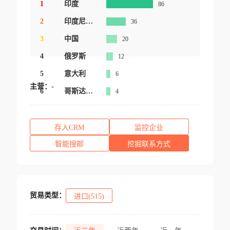
1
印度
86
2
印度尼西亚
36
3
中国
20
4
俄罗斯
12
5
意大利
6
主营：
-
6
哥斯达黎加
4
存入CRM
监控企业
智能搜邮
挖掘联系方式
贸易类型：
进口(515)