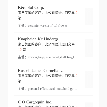
K&c Sol Corp.
2
来自美国的客户，此公司累计进口交易
登录
笔
主营：
ceramic ware,artifical flower
Knapheide Kc Underground
来自美国的客户，此公司累计进口交易
登录
12
笔
主营：
drawer,trays,side panel,shelf tray,lock drawer,panel,for vehicle,telescopic slide,drawer shelf,equipment,shelf,automotive part
Russell James Cornelia Arlington Va
2
来自美国的客户，此公司累计进口交易
登录
笔
主营：
personal effect,used household goods
C O Cargoquin Inc.