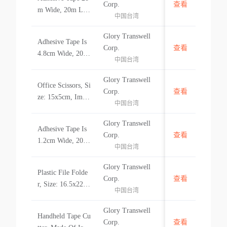
-
Corp.
查看
m Wide, 20m Lon
中国台湾
g, Imp Brand. 10
0% New
Glory Transwell
Adhesive Tape Is
-
Corp.
查看
4.8cm Wide, 20m
中国台湾
Long, Imp Brand.
100% New
Glory Transwell
Office Scissors, Si
-
Corp.
查看
ze: 15x5cm, Imp
中国台湾
Brand. 100% New
Glory Transwell
Adhesive Tape Is
-
Corp.
查看
1.2cm Wide, 20m
中国台湾
Long, Imp Brand.
100% New
Glory Transwell
Plastic File Folde
-
Corp.
查看
r, Size: 16.5x22.5
中国台湾
cm, Imp Brand. 1
00% New
Glory Transwell
Handheld Tape Cu
-
Corp.
查看