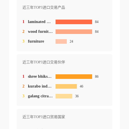
近三年TOP3进口交易产品
1
laminated wood salon table
84
2
wood furniture
84
3
furniture
24
近三年TOP3进口交易伙伴
1
shree bhikshu art exim
86
2
kurabo industies ltd.
46
3
galang citramitra majumapan
36
近三年TOP3进口贸易国家