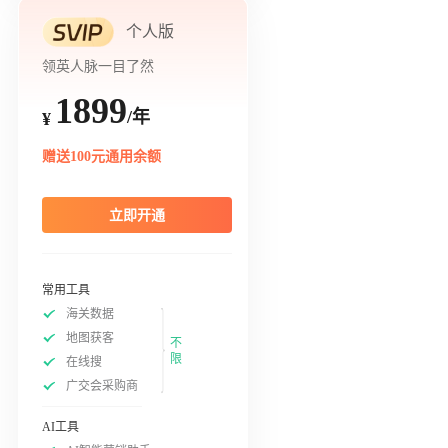
个人版
领英人脉一目了然
1899
/年
¥
赠送100元通用余额
立即开通
常用工具
海关数据
地图获客
不
限
在线搜
广交会采购商
AI工具