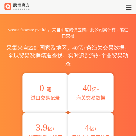
2026veeaar fabware pvt
veeaar fabware pvt ltd.，来自印度的供应商，此公司累计有
-
笔进
口交易
采集来自220+国家及地区，40亿+条海关交易数据，
全球贸易数据精准查找，实时追踪海外企业贸易动
态
0
40
笔
亿+
进口交易记录
海关交易数据
3.9
4
亿+
亿+