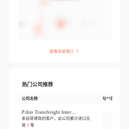
查看全部港口
热门公司推荐
公司名称
与**匹配交易
P.don Transfreight International
来自菲律宾的客户，此公司累计进口交
登录
9
易
笔