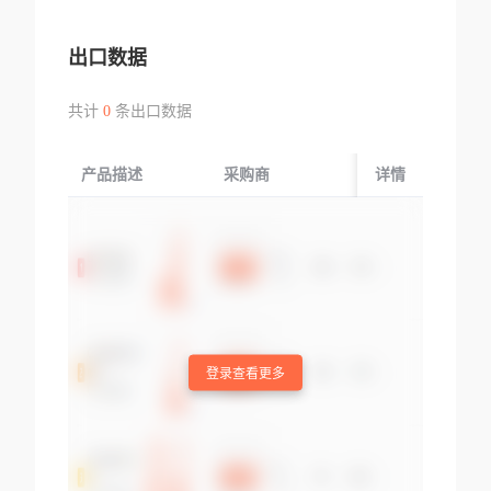
出口数据
共计
0
条出口数据
产品描述
采购商
起运国/地区
详情
登录查看更多