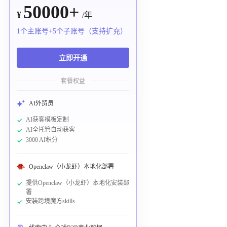
50000+
¥
/年
1个主账号+5个子账号（支持扩充）
立即开通
套餐权益
AI外贸员
AI获客模板定制
AI全托管自动获客
3000 AI积分
Openclaw（小龙虾）本地化部署
提供Openclaw（小龙虾）本地化安装部
署
安装跨境魔方skills