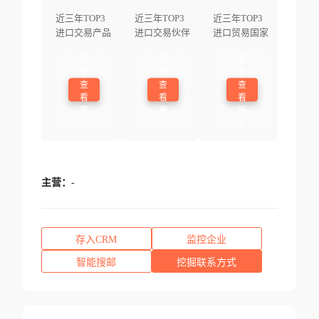
近三年TOP3
近三年TOP3
近三年TOP3
进口交易产品
进口交易伙伴
进口贸易国家
登
登
登
录
录
录
查
查
查
看
看
看
更
更
更
多
多
多
主营：
-
存入CRM
监控企业
智能搜邮
挖掘联系方式