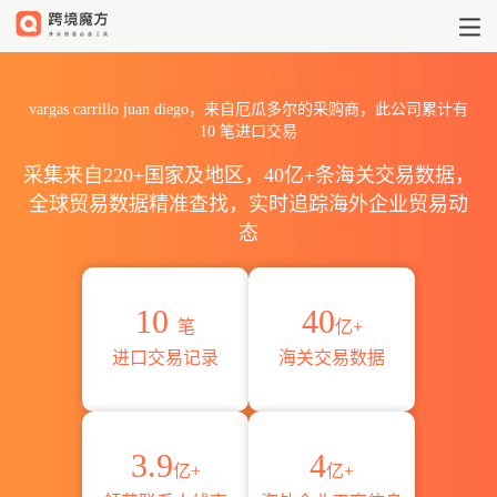
2026vargas carrillo jua
vargas carrillo juan diego，来自厄瓜多尔的采购商，此公司累计有
10
笔进口交易
采集来自220+国家及地区，40亿+条海关交易数据，
全球贸易数据精准查找，实时追踪海外企业贸易动
态
10
40
笔
亿+
进口交易记录
海关交易数据
3.9
4
亿+
亿+