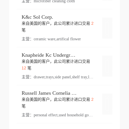
主营：
microfiber cleaning cloth
K&c Sol Corp.
2
来自美国的客户，此公司累计进口交易
登录
笔
主营：
ceramic ware,artifical flower
Knapheide Kc Underground
来自美国的客户，此公司累计进口交易
登录
12
笔
主营：
drawer,trays,side panel,shelf tray,lock drawer,panel,for vehicle,telescopic slide,drawer shelf,equipment,shelf,automotive part
Russell James Cornelia Arlington Va
2
来自美国的客户，此公司累计进口交易
登录
笔
主营：
personal effect,used household goods