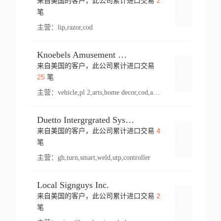
2
来自美国的客户，此公司累计进口交易
登录
笔
主营：
lip,razor,cod
Knoebels Amusement Resort
来自美国的客户，此公司累计进口交易
登录
25
笔
主营：
vehicle,pl 2,arts,home decor,cod,amusement ride,sea
Duetto Intergrgrated Systems Inc.
4
来自美国的客户，此公司累计进口交易
登录
笔
主营：
gh,turn,smart,weld,utp,controller
Local Signguys Inc.
2
来自美国的客户，此公司累计进口交易
登录
笔