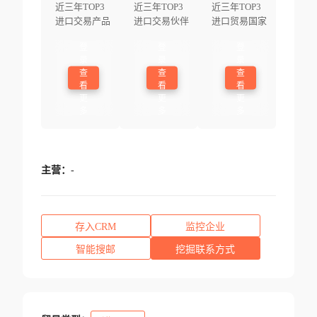
近三年TOP3
近三年TOP3
近三年TOP3
进口交易产品
进口交易伙伴
进口贸易国家
登
登
登
录
录
录
查
查
查
看
看
看
更
更
更
多
多
多
主营：
-
存入CRM
监控企业
智能搜邮
挖掘联系方式