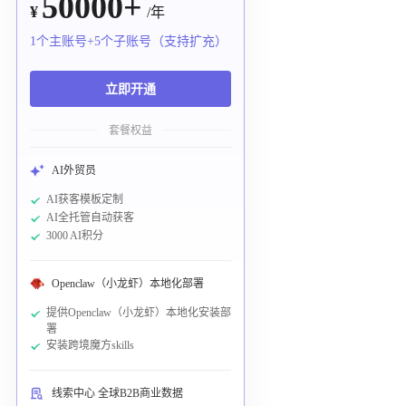
50000+
¥
/年
1个主账号+5个子账号（支持扩充）
立即开通
套餐权益
AI外贸员
AI获客模板定制
AI全托管自动获客
3000 AI积分
Openclaw（小龙虾）本地化部署
提供Openclaw（小龙虾）本地化安装部
署
安装跨境魔方skills
线索中心 全球B2B商业数据