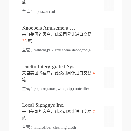
登录
笔
主营：
lip,razor,cod
Knoebels Amusement Resort
来自美国的客户，此公司累计进口交易
登录
25
笔
主营：
vehicle,pl 2,arts,home decor,cod,amusement ride,sea
Duetto Intergrgrated Systems Inc.
4
来自美国的客户，此公司累计进口交易
登录
笔
主营：
gh,turn,smart,weld,utp,controller
Local Signguys Inc.
2
来自美国的客户，此公司累计进口交易
登录
笔
主营：
microfiber cleaning cloth