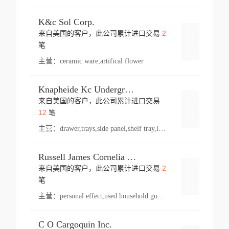
K&c Sol Corp.
2
来自美国的客户，此公司累计进口交易
登录
笔
主营：
ceramic ware,artifical flower
Knapheide Kc Underground
来自美国的客户，此公司累计进口交易
登录
12
笔
主营：
drawer,trays,side panel,shelf tray,lock drawer,panel,for vehicle,telescopic slide,drawer shelf,equipment,shelf,automotive part
Russell James Cornelia Arlington Va
2
来自美国的客户，此公司累计进口交易
登录
笔
主营：
personal effect,used household goods
C O Cargoquin Inc.