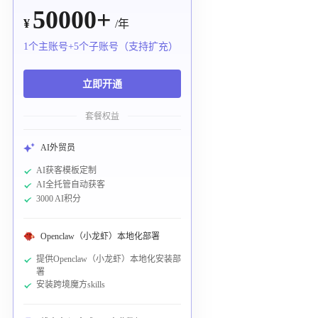
50000+
¥
/年
1个主账号+5个子账号（支持扩充）
立即开通
套餐权益
AI外贸员
AI获客模板定制
AI全托管自动获客
3000 AI积分
Openclaw（小龙虾）本地化部署
提供Openclaw（小龙虾）本地化安装部
署
安装跨境魔方skills