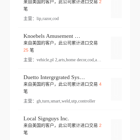
2
来自美国的客户，此公司累计进口交易
登录
笔
主营：
lip,razor,cod
Knoebels Amusement Resort
来自美国的客户，此公司累计进口交易
登录
25
笔
主营：
vehicle,pl 2,arts,home decor,cod,amusement ride,sea
Duetto Intergrgrated Systems Inc.
4
来自美国的客户，此公司累计进口交易
登录
笔
主营：
gh,turn,smart,weld,utp,controller
Local Signguys Inc.
2
来自美国的客户，此公司累计进口交易
登录
笔