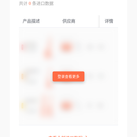
共计
0
条进口数据
产品描述
供应商
起运国/地区
详情
登录查看更多