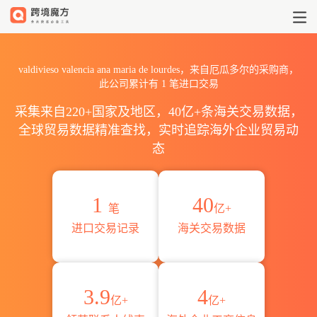
2026valdivieso valencia 
valdivieso valencia ana maria de lourdes，来自厄瓜多尔的采购商，
此公司累计有
1
笔进口交易
采集来自220+国家及地区，40亿+条海关交易数据，
全球贸易数据精准查找，实时追踪海外企业贸易动
态
1
40
笔
亿+
进口交易记录
海关交易数据
3.9
4
亿+
亿+