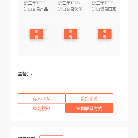
近三年TOP3
近三年TOP3
近三年TOP3
进口交易产品
进口交易伙伴
进口贸易国家
登
登
登
录
录
录
查
查
查
看
看
看
更
更
更
多
多
多
主营：
-
存入CRM
监控企业
智能搜邮
挖掘联系方式