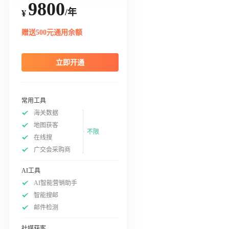
9800
/年
¥
赠送500元通用余额
立即开通
常用工具
海关数据
地图获客
不限
在线搜
广交会采购商
AI工具
AI智能营销助手
智能搜邮
邮件检测
社媒获客