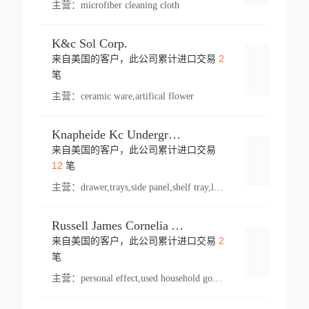
主营：
microfiber cleaning cloth
K&c Sol Corp.
2
来自美国的客户，此公司累计进口交易
登录
笔
主营：
ceramic ware,artifical flower
Knapheide Kc Underground
来自美国的客户，此公司累计进口交易
登录
12
笔
主营：
drawer,trays,side panel,shelf tray,lock drawer,panel,for vehicle,telescopic slide,drawer shelf,equipment,shelf,automotive part
Russell James Cornelia Arlington Va
2
来自美国的客户，此公司累计进口交易
登录
笔
主营：
personal effect,used household goods