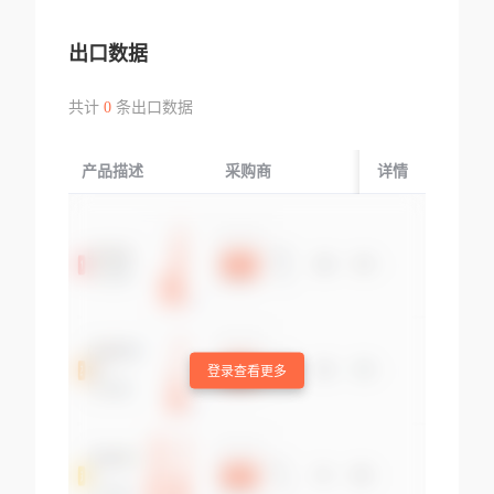
出口数据
共计
0
条出口数据
产品描述
采购商
起运国/地区
详情
登录查看更多