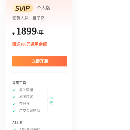
个人版
领英人脉一目了然
1899
/年
¥
赠送100元通用余额
立即开通
常用工具
海关数据
地图获客
不
限
在线搜
广交会采购商
AI工具
AI智能营销助手