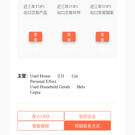
近三年TOP3
近三年TOP3
近三年TOP3
出口交易产品
出口交易伙伴
出口贸易国家
登
登
登
录
录
录
查
查
查
看
看
看
更
更
更
多
多
多
主营：
Used House
Z31
Gin
Personal Effect
Used Household Goods
Belo
Gupta
存入CRM
监控企业
智能搜邮
挖掘联系方式