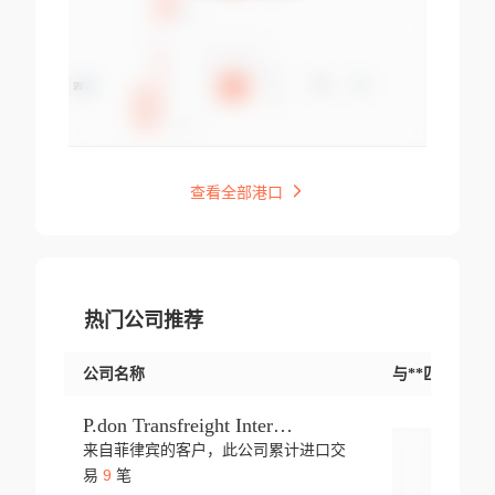
查看全部港口
热门公司推荐
公司名称
与**匹配交易
P.don Transfreight International
来自菲律宾的客户，此公司累计进口交
登录
9
易
笔