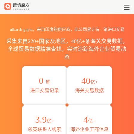
2026utkarsh gupta海关进
utkarsh gupta，来自印度的供应商，此公司累计有
-
笔进口交易
采集来自220+国家及地区，40亿+条海关交易数据，
全球贸易数据精准查找，实时追踪海外企业贸易动
态
0
40
笔
亿+
进口交易记录
海关交易数据
3.9
4
亿+
亿+
领英联系人线索
海外企业工商信息