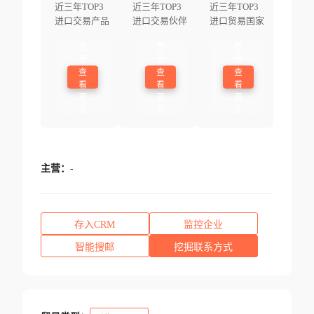
近三年TOP3
近三年TOP3
近三年TOP3
进口交易产品
进口交易伙伴
进口贸易国家
登
登
登
录
录
录
查
查
查
看
看
看
更
更
更
多
多
多
主营：
-
存入CRM
监控企业
智能搜邮
挖掘联系方式