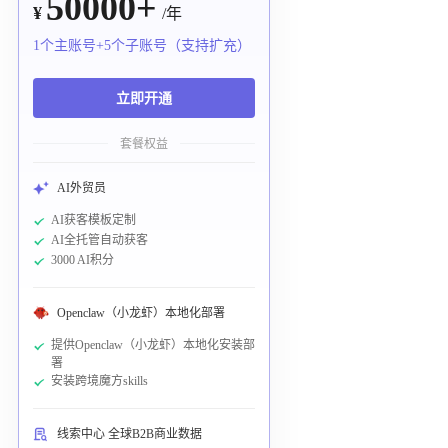
50000+
¥
/年
1个主账号+5个子账号（支持扩充）
立即开通
套餐权益
AI外贸员
AI获客模板定制
AI全托管自动获客
3000 AI积分
Openclaw（小龙虾）本地化部署
提供Openclaw（小龙虾）本地化安装部
署
安装跨境魔方skills
线索中心 全球B2B商业数据