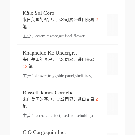
K&c Sol Corp.
2
来自美国的客户，此公司累计进口交易
登录
笔
主营：
ceramic ware,artifical flower
Knapheide Kc Underground
来自美国的客户，此公司累计进口交易
登录
12
笔
主营：
drawer,trays,side panel,shelf tray,lock drawer,panel,for vehicle,telescopic slide,drawer shelf,equipment,shelf,automotive part
Russell James Cornelia Arlington Va
2
来自美国的客户，此公司累计进口交易
登录
笔
主营：
personal effect,used household goods
C O Cargoquin Inc.