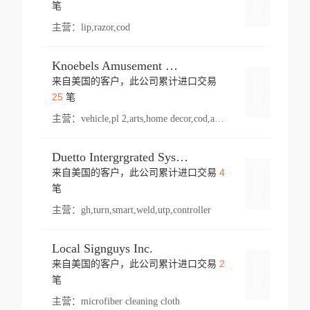
登录
笔
主营：
lip,razor,cod
Knoebels Amusement Resort
来自美国的客户，此公司累计进口交易
登录
25
笔
主营：
vehicle,pl 2,arts,home decor,cod,amusement ride,sea
Duetto Intergrgrated Systems Inc.
4
来自美国的客户，此公司累计进口交易
登录
笔
主营：
gh,turn,smart,weld,utp,controller
Local Signguys Inc.
2
来自美国的客户，此公司累计进口交易
登录
笔
主营：
microfiber cleaning cloth