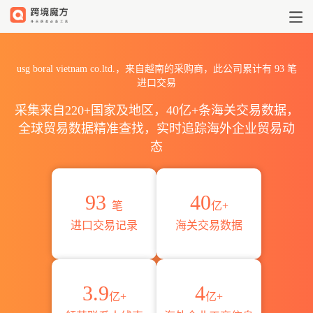
2026usg boral vietnam c
usg boral vietnam co.ltd.，来自越南的采购商，此公司累计有
93
笔
进口交易
采集来自220+国家及地区，40亿+条海关交易数据，
全球贸易数据精准查找，实时追踪海外企业贸易动
态
93
40
笔
亿+
进口交易记录
海关交易数据
3.9
4
亿+
亿+