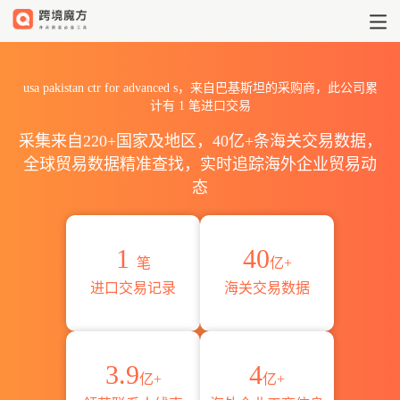
2026usa pakistan ctr fo
usa pakistan ctr for advanced s，来自巴基斯坦的采购商，此公司累
计有
1
笔进口交易
采集来自220+国家及地区，40亿+条海关交易数据，
全球贸易数据精准查找，实时追踪海外企业贸易动
态
1
40
笔
亿+
进口交易记录
海关交易数据
3.9
4
亿+
亿+