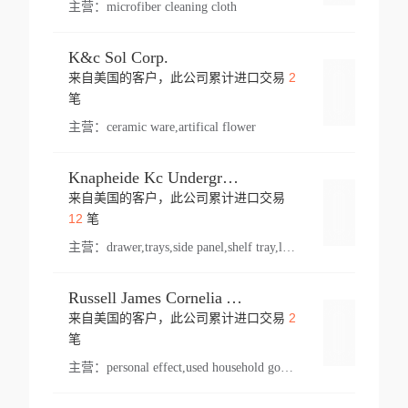
主营：
microfiber cleaning cloth
K&c Sol Corp.
2
来自美国的客户，此公司累计进口交易
登录
笔
主营：
ceramic ware,artifical flower
Knapheide Kc Underground
来自美国的客户，此公司累计进口交易
登录
12
笔
主营：
drawer,trays,side panel,shelf tray,lock drawer,panel,for vehicle,telescopic slide,drawer shelf,equipment,shelf,automotive part
Russell James Cornelia Arlington Va
2
来自美国的客户，此公司累计进口交易
登录
笔
主营：
personal effect,used household goods