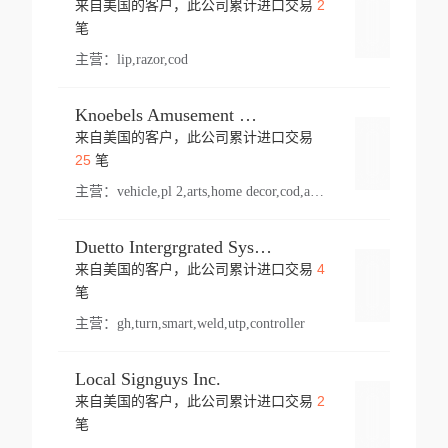
2
来自美国的客户，此公司累计进口交易
登录
笔
主营：
lip,razor,cod
Knoebels Amusement Resort
来自美国的客户，此公司累计进口交易
登录
25
笔
主营：
vehicle,pl 2,arts,home decor,cod,amusement ride,sea
Duetto Intergrgrated Systems Inc.
4
来自美国的客户，此公司累计进口交易
登录
笔
主营：
gh,turn,smart,weld,utp,controller
Local Signguys Inc.
2
来自美国的客户，此公司累计进口交易
登录
笔