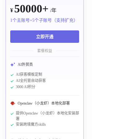
50000+
¥
/年
1个主账号+5个子账号（支持扩充）
立即开通
套餐权益
AI外贸员
AI获客模板定制
AI全托管自动获客
3000 AI积分
Openclaw（小龙虾）本地化部署
提供Openclaw（小龙虾）本地化安装部
署
安装跨境魔方skills