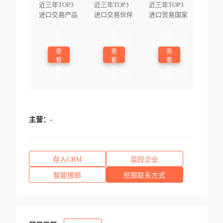
近三年TOP3
近三年TOP3
近三年TOP3
进口交易产品
进口交易伙伴
进口贸易国家
登
登
登
录
录
录
查
查
查
看
看
看
更
更
更
多
多
多
主营：
-
存入CRM
监控企业
智能搜邮
挖掘联系方式