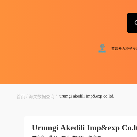
/
/
urumgi akedili imp&exp co.ltd.
首页
海关数据查询
Urumgi Akedili Imp&exp Co.l