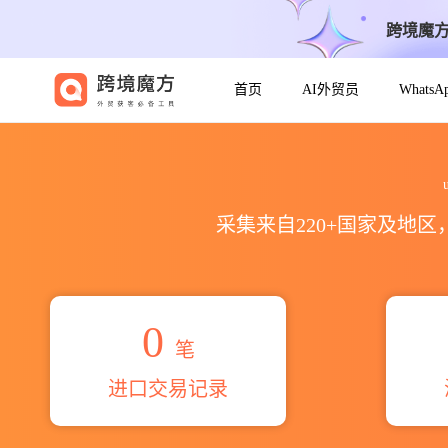
跨境魔
首页
AI外贸员
Whats
2026urumgi akedili imp&
采集来自220+国家及地
0
笔
进口交易记录