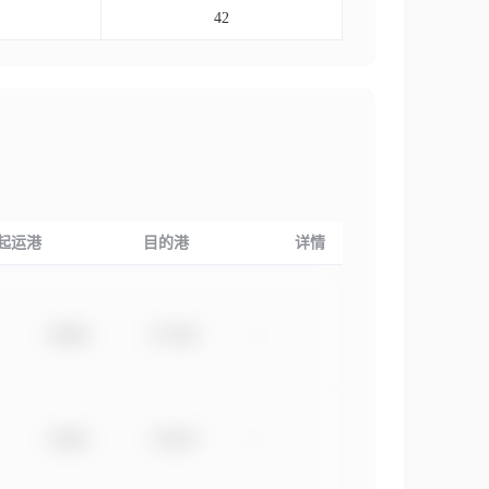
42
起运港
目的港
详情