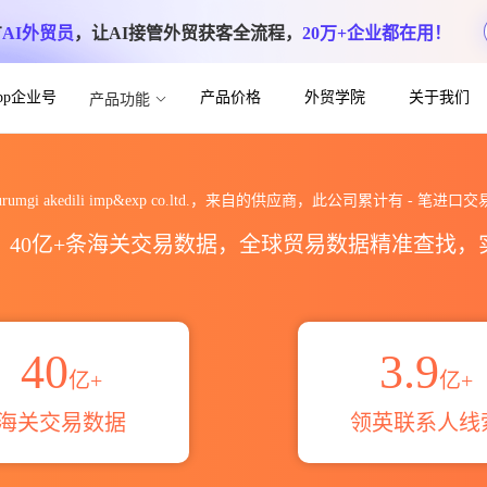
方
AI外贸员
，让AI接管外贸获客全流程，
20万+企业都在用！
App企业号
产品价格
外贸学院
关于我们
产品功能
exp co.ltd.海关进出口数据统计_贸易
urumgi akedili imp&exp co.ltd.，来自的供应商，此公司累计有
-
笔进口交
区，40亿+条海关交易数据，全球贸易数据精准查找
40
3.9
亿+
亿+
海关交易数据
领英联系人线