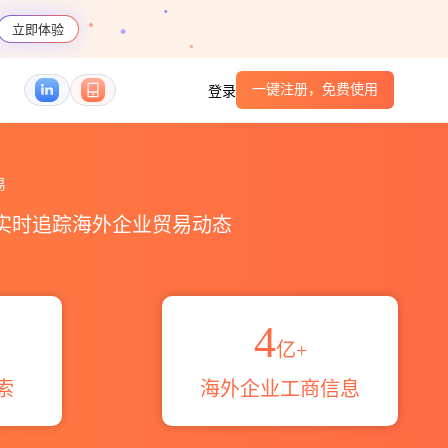
立即体验
一键注册，免费使用
登录
概览_贸易区域伙伴_HS编码港口_跨境魔方
易
，实时追踪海外企业贸易动态
4
亿+
索
海外企业工商信息