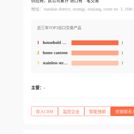
供应商，此公司累计 进口有
-
笔交易
地址：tianshan district, urumgi, xinjiang, room no. 3, 16th 
近三年TOP3出口交易产品
1
household product
1
2
home canteen
1
3
stainless steel tableware
1
主营：
-
存入CRM
监控企业
智能搜邮
挖掘联系