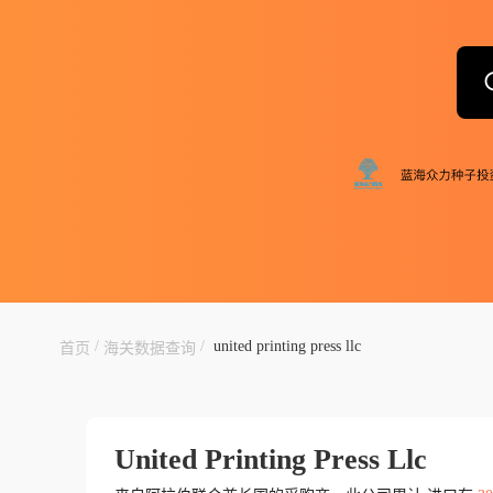
/
/
united printing press llc
首页
海关数据查询
United Printing Press Llc