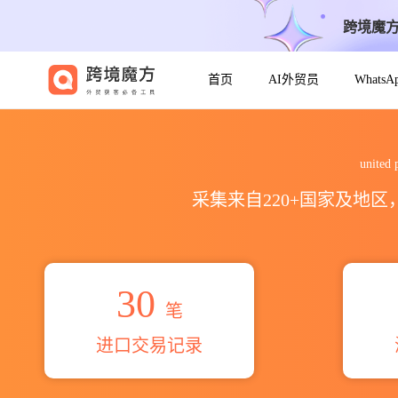
跨境魔
首页
AI外贸员
Whats
2026united printing pre
unit
采集来自220+国家及地
30
笔
进口交易记录