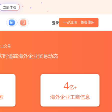
立即体验
一键注册，免费使用
登录
区域伙伴_HS编码港口_跨境魔方
口交易
，实时追踪海外企业贸易动态
4
亿+
索
海外企业工商信息