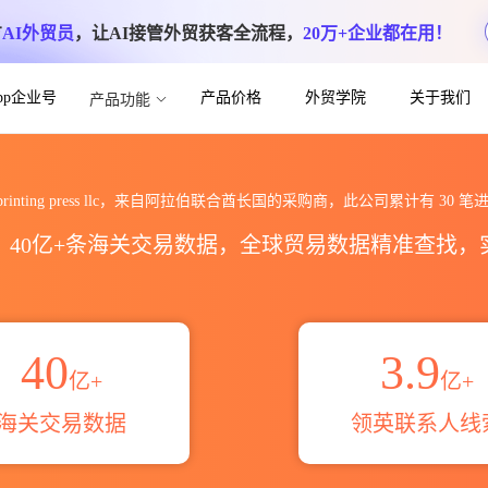
方
AI外贸员
，让AI接管外贸获客全流程，
20万+企业都在用！
App企业号
产品价格
外贸学院
关于我们
产品功能
ss llc海关进出口数据统计_贸易概览_贸易
ed printing press llc，来自阿拉伯联合酋长国的采购商，此公司累计有
30
笔进
区，40亿+条海关交易数据，全球贸易数据精准查找
40
3.9
亿+
亿+
海关交易数据
领英联系人线