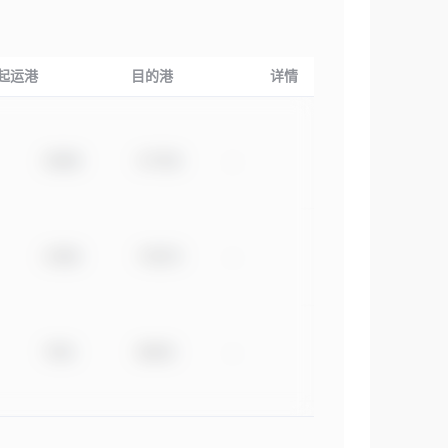
起运港
目的港
详情