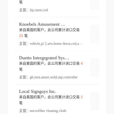
登录
笔
主营：
lip,razor,cod
Knoebels Amusement Resort
来自美国的客户，此公司累计进口交易
登录
25
笔
主营：
vehicle,pl 2,arts,home decor,cod,amusement ride,sea
Duetto Intergrgrated Systems Inc.
4
来自美国的客户，此公司累计进口交易
登录
笔
主营：
gh,turn,smart,weld,utp,controller
Local Signguys Inc.
2
来自美国的客户，此公司累计进口交易
登录
笔
主营：
microfiber cleaning cloth