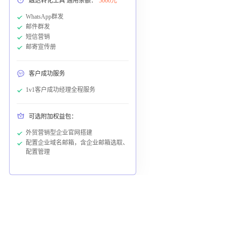
触达转化工具 通用余额：
5000元
WhatsApp群发
邮件群发
短信营销
邮寄宣传册
客户成功服务
1v1客户成功经理全程服务
可选附加权益包：
外贸营销型企业官网搭建
配置企业域名邮箱，含企业邮箱选取、
配置管理