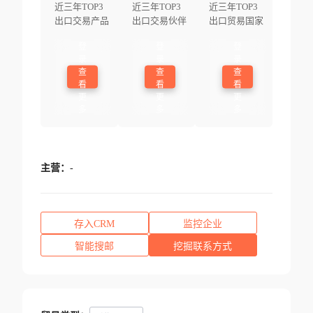
近三年TOP3
近三年TOP3
近三年TOP3
出口交易产品
出口交易伙伴
出口贸易国家
登
登
登
录
录
录
查
查
查
看
看
看
更
更
更
多
多
多
主营：
-
存入CRM
监控企业
智能搜邮
挖掘联系方式