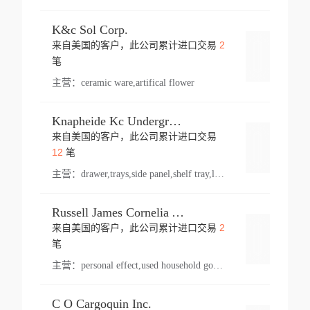
K&c Sol Corp.
2
来自美国的客户，此公司累计进口交易
登录
笔
主营：
ceramic ware,artifical flower
Knapheide Kc Underground
来自美国的客户，此公司累计进口交易
登录
12
笔
主营：
drawer,trays,side panel,shelf tray,lock drawer,panel,for vehicle,telescopic slide,drawer shelf,equipment,shelf,automotive part
Russell James Cornelia Arlington Va
2
来自美国的客户，此公司累计进口交易
登录
笔
主营：
personal effect,used household goods
C O Cargoquin Inc.