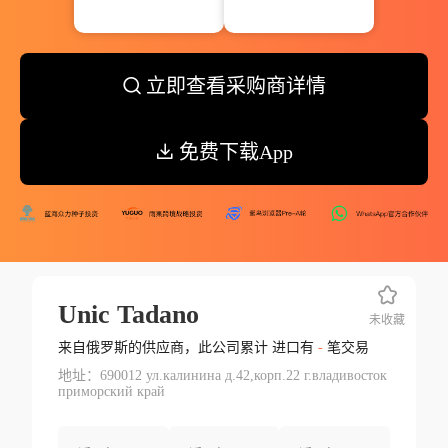
立即查看采购商详情
免费下载App
Unic Tadano
未收藏
来自俄罗斯的供应商，此公司累计 进口有
-
笔交易
地址：690012 ул.калинина д.42,корп.22 г.владивосток
приморский край