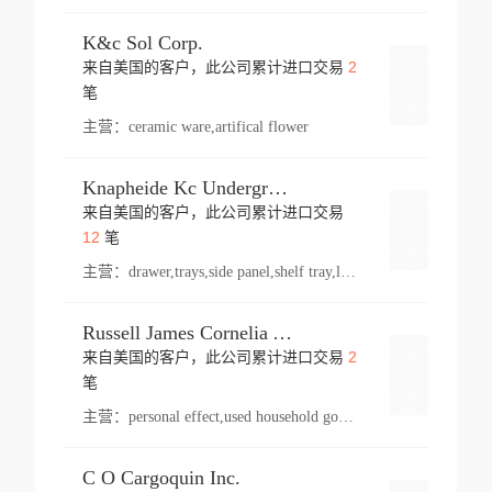
K&c Sol Corp.
2
来自美国的客户，此公司累计进口交易
登录
笔
主营：
ceramic ware,artifical flower
Knapheide Kc Underground
来自美国的客户，此公司累计进口交易
登录
12
笔
主营：
drawer,trays,side panel,shelf tray,lock drawer,panel,for vehicle,telescopic slide,drawer shelf,equipment,shelf,automotive part
Russell James Cornelia Arlington Va
2
来自美国的客户，此公司累计进口交易
登录
笔
主营：
personal effect,used household goods
C O Cargoquin Inc.