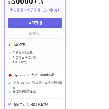
50000+
¥
/年
1个主账号+5个子账号（支持扩充）
立即开通
套餐权益
AI外贸员
AI获客模板定制
AI全托管自动获客
3000 AI积分
Openclaw（小龙虾）本地化部署
提供Openclaw（小龙虾）本地化安装部
署
安装跨境魔方skills
线索中心 全球B2B商业数据