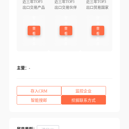
近三年TOP3
近三年TOP3
近三年TOP3
出口交易产品
出口交易伙伴
出口贸易国家
登
登
登
录
录
录
查
查
查
看
看
看
更
更
更
多
多
多
主营：
-
存入CRM
监控企业
智能搜邮
挖掘联系方式