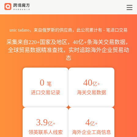
2026unic tadano海关进出口
unic tadano，来自俄罗斯的供应商，此公司累计有
-
笔进口交易
采集来自220+国家及地区，40亿+条海关交易数据，
全球贸易数据精准查找，实时追踪海外企业贸易动
态
0
40
笔
亿+
进口交易记录
海关交易数据
3.9
4
亿+
亿+
领英联系人线索
海外企业工商信息