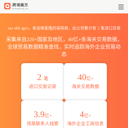
2026зао uhb agro海关进出
зао uhb agro，来自喀麦隆的采购商，此公司累计有
2
笔进口交易
采集来自220+国家及地区，40亿+条海关交易数据，
全球贸易数据精准查找，实时追踪海外企业贸易动
态
2
40
笔
亿+
进口交易记录
海关交易数据
3.9
4
亿+
亿+
领英联系人线索
海外企业工商信息