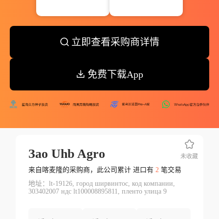
立即查看采购商详情
免费下载App
Зао Uhb Agro
未收藏
来自喀麦隆的采购商，此公司累计 进口有
2
笔交易
地址：lt-19126, город ширвинтос, код компании,
303402007 ндс lt100008895811, пленто улица 9