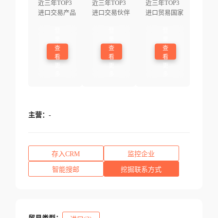
近三年TOP3
近三年TOP3
近三年TOP3
进口交易产品
进口交易伙伴
进口贸易国家
登
登
登
录
录
录
查
查
查
看
看
看
更
更
更
多
多
多
主营：
-
存入CRM
监控企业
智能搜邮
挖掘联系方式