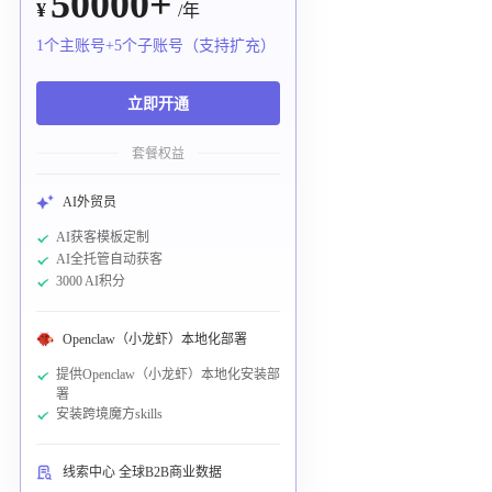
50000+
¥
/年
1个主账号+5个子账号（支持扩充）
立即开通
套餐权益
AI外贸员
AI获客模板定制
AI全托管自动获客
3000 AI积分
Openclaw（小龙虾）本地化部署
提供Openclaw（小龙虾）本地化安装部
署
安装跨境魔方skills
线索中心 全球B2B商业数据