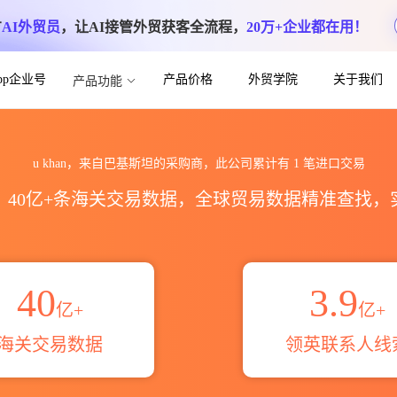
方
AI外贸员
，让AI接管外贸获客全流程，
20万+企业都在用！
App企业号
产品价格
外贸学院
关于我们
产品功能
_贸易概览_贸易区域伙伴_HS编码港口
u khan，来自巴基斯坦的采购商，此公司累计有
1
笔进口交易
区，40亿+条海关交易数据，全球贸易数据精准查找
40
3.9
亿+
亿+
海关交易数据
领英联系人线