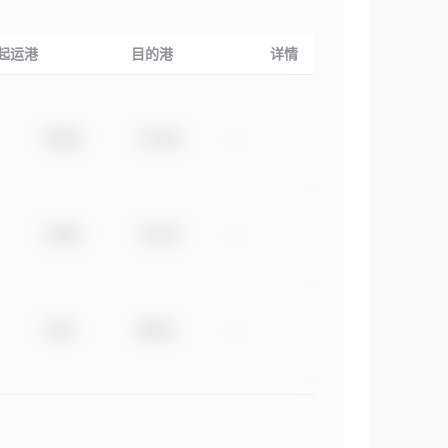
起运港
目的港
详情