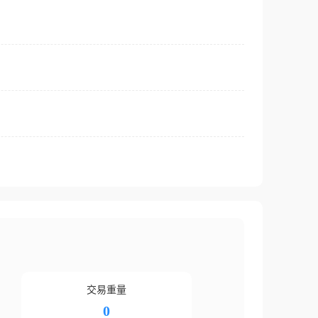
交易重量
0