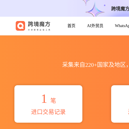
跨境魔
首页
AI外贸员
Whats
2026u khan海关进出口数据统计
采集来自220+国家及地
1
笔
进口交易记录