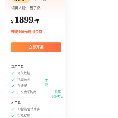
领英人脉一目了然
1899
/年
¥
赠送100元通用余额
立即开通
常用工具
海关数据
地图获客
不
限
在线搜
共享
广交会采购商
100次/日
AI工具
AI智能营销助手
智能搜邮