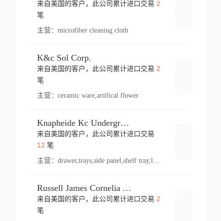
2
来自美国的客户，此公司累计进口交易
登录
笔
主营：
microfiber cleaning cloth
K&c Sol Corp.
2
来自美国的客户，此公司累计进口交易
登录
笔
主营：
ceramic ware,artifical flower
Knapheide Kc Underground
来自美国的客户，此公司累计进口交易
登录
12
笔
主营：
drawer,trays,side panel,shelf tray,lock drawer,panel,for vehicle,telescopic slide,drawer shelf,equipment,shelf,automotive part
Russell James Cornelia Arlington Va
2
来自美国的客户，此公司累计进口交易
登录
笔