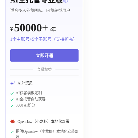
适合多人外贸团队、内贸转型用户
50000+
¥
/年
1个主账号+5个子账号（支持扩充）
立即开通
套餐权益
AI外贸员
AI获客模板定制
AI全托管自动获客
3000 AI积分
Openclaw（小龙虾）本地化部署
提供Openclaw（小龙虾）本地化安装部
署