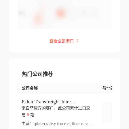
查看全部港口
热门公司推荐
公司名称
与**匹配交易
P.don Transfreight International
来自菲律宾的客户，此公司累计进口交
登录
9
易
笔
主营：
spinner,safety fence,cq,floor care machine,cargo,welded steel,web,essential,ratchet tie down,contact email,creatine monohydrate,x 50,bag,paper cups lid,erti,500 c,plush toy,steel wire,webbing,otr tyre,s8,food packaging,edmonton,quad,pc,floor cleaner,carton paper cup,wood pack,auto par,bar chair,oven,fitness products,leisure chair,canada,bicycle,rovin,pickup truck,rat,cover,carton,plastic lid,battery,ride on car,oil gas well,hat,pet cage,n tr,ionic,shoes tel,acrylic bathtub,microvit,fans,lumen,wheels,gin,tdr,tpo,llysine,hot,bur,bonnell spring,g class,dumbbell,condenser,s5,cleaner vacuum,d fence,board,wood,promi,swir,ail,orchard,mattres,cash,microfiber bathrobe,vacuum cleaner floor,access door,pad,wood packing,carton toy,gas well,cotton,freight prepaid,sga,heat exchange,mat,psn,al em,glc,lifting table,cod,plastic shell,wire po,foam,ladies knitted dress,rim,a1,roller,spare part,t 80,waterproof terminal,barbell set,vehicle,bicycle tire,go game,led light,computer chair,block mesh,stainless steel,ape,steel wire rope,carton paper box,ladies knitted pullover,threonine feed grade,electrical appliance,eyebolt,casing,rubber duck,ball,8 port,pet bottle,box steel,scaffolding parts,packing material,na e,polyester knit,blouse,d jack,vacuum flask,lip,aite,fruit plate,steel frame,sealing,mesh,s14,textile,office chair,pendant light,jet,bar stool,furniture,aluminium,wallet,carton pot,tool box,brand new tire,brightway,tria,strea,prop,fishing products,car bumper,butter,fog lamp cover,yofc,tableware,plastic,plastic bottle spray,fireplace,natural stone products,t sp,pullover,aluminium pan,massage product,spotlight,finned tube bundle,table,wood stick,high pressure cleaner,auto part,welded wire mesh,chinese medicine,mater,tsc,sea,cable,glove,supplies,kelvin,sacom,hot dipped galvanized steel pipe,ring wire,pright,rush,ion,paper bag,ring,cup sleeve,oil,gmh,car step,cabinet,leisure table,ladies knit top,sol,electric bicycle,pera,feed grade,air purifier,stanc,storage box,no wooden,pdo,iu,aluminium sheet,k2,p1,s 50,dj,vacuum cleaner,nylon bag,insulat,power,cleaner,hpa,molded,control arm,import,octg,s 99,tablecloth,screw,flail mower,dining chair,l ap,butyl inner tube,ppo,20 sp,wire lock accessories,mattress fabric,kitchen,s7,frame,steel,carton plastic,ipm,electrical cabinet,wear strip,racks,brand tire,tin,packaging material,ys,anji,ceramics product,metal furniture,sebacic acid,umber,flap,ladies knitted,bun pan,chemical substance,lusin,country of origin,edt,unica,stainless steel wire,weld,dire,ai r,poncho,toy car,chemical,t code,s corporation,oem,chinese herb,fly,hydrochloride,ppe,grille,lifting,socks,lighting,ale,unit,hood,stud,aircool,s glass fiber,brass valve valve,tssu,cotton bag,aka,gh,slusher,sporting good,bar stools,n steel,nonwoven bag,essar,ladies knitted skirt,light mouse,drilling,spin bike,sling,insulation tubing,string wound filter cartridge,door frame,u post,optical fibre cable,glass,md,kumho,synthetic grass,shoes,cific,mobil,carton box,fence panel,new tire,chi