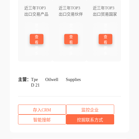
近三年TOP3
近三年TOP3
近三年TOP3
出口交易产品
出口交易伙伴
出口贸易国家
登
登
登
录
录
录
查
查
查
看
看
看
更
更
更
多
多
多
主营：
Tpe
Oilwell
Supplies
D 21
存入CRM
监控企业
智能搜邮
挖掘联系方式