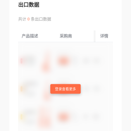
出口数据
共计
0
条出口数据
产品描述
采购商
起运国/地区
详情
登录查看更多