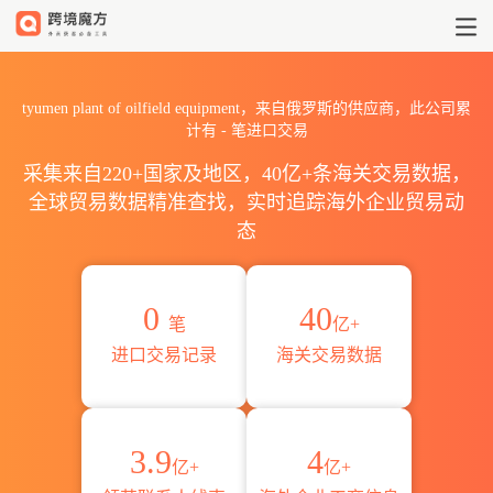
2026tyumen plant of oilf
tyumen plant of oilfield equipment，来自俄罗斯的供应商，此公司累
计有
-
笔进口交易
采集来自220+国家及地区，40亿+条海关交易数据，
全球贸易数据精准查找，实时追踪海外企业贸易动
态
0
40
笔
亿+
进口交易记录
海关交易数据
3.9
4
亿+
亿+