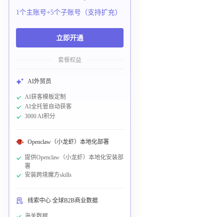
1个主账号+5个子账号（支持扩充）
立即开通
套餐权益
AI外贸员
AI获客模板定制
AI全托管自动获客
3000 AI积分
Openclaw（小龙虾）本地化部署
提供Openclaw（小龙虾）本地化安装部
署
安装跨境魔方skills
线索中心 全球B2B商业数据
海关数据