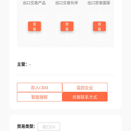
出口交易产品
出口交易伙伴
出口贸易国家
登
登
登
录
录
录
查
查
查
看
看
看
更
更
更
多
多
多
主营：
-
存入CRM
监控企业
智能搜邮
挖掘联系方式
贸易类型：
进口(0)