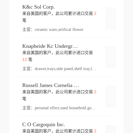
K&c Sol Corp.
2
来自美国的客户，此公司累计进口交易
登录
笔
主营：
ceramic ware,artifical flower
Knapheide Kc Underground
来自美国的客户，此公司累计进口交易
登录
12
笔
主营：
drawer,trays,side panel,shelf tray,lock drawer,panel,for vehicle,telescopic slide,drawer shelf,equipment,shelf,automotive part
Russell James Cornelia Arlington Va
2
来自美国的客户，此公司累计进口交易
登录
笔
主营：
personal effect,used household goods
C O Cargoquin Inc.
2
来自美国的客户，此公司累计进口交易