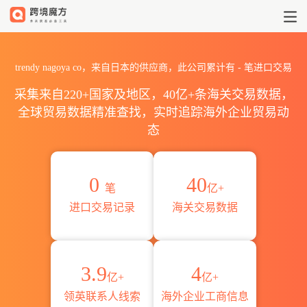
2026trendy nagoya co海
trendy nagoya co，来自日本的供应商，此公司累计有
-
笔进口交易
采集来自220+国家及地区，40亿+条海关交易数据，
全球贸易数据精准查找，实时追踪海外企业贸易动
态
0
40
笔
亿+
进口交易记录
海关交易数据
3.9
4
亿+
亿+
领英联系人线索
海外企业工商信息