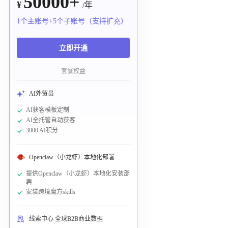
50000+
¥
/年
1个主账号+5个子账号（支持扩充）
立即开通
套餐权益
AI外贸员
AI获客模板定制
AI全托管自动获客
3000 AI积分
Openclaw（小龙虾）本地化部署
提供Openclaw（小龙虾）本地化安装部
署
安装跨境魔方skills
线索中心 全球B2B商业数据