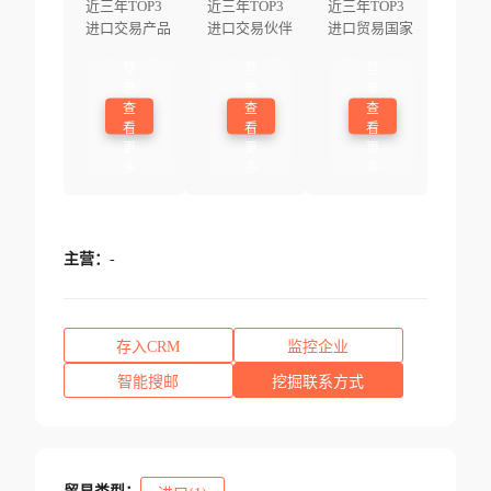
近三年TOP3
近三年TOP3
近三年TOP3
进口交易产品
进口交易伙伴
进口贸易国家
登
登
登
录
录
录
查
查
查
看
看
看
更
更
更
多
多
多
主营：
-
存入CRM
监控企业
智能搜邮
挖掘联系方式