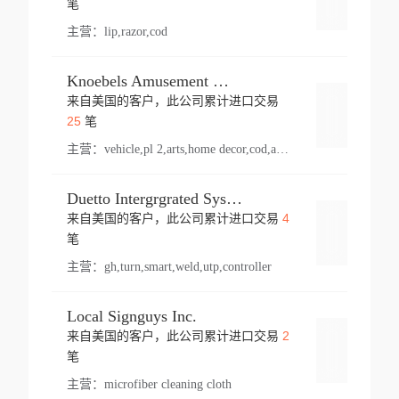
笔
主营：
lip,razor,cod
Knoebels Amusement Resort
来自美国的客户，此公司累计进口交易
登录
25
笔
主营：
vehicle,pl 2,arts,home decor,cod,amusement ride,sea
Duetto Intergrgrated Systems Inc.
4
来自美国的客户，此公司累计进口交易
登录
笔
主营：
gh,turn,smart,weld,utp,controller
Local Signguys Inc.
2
来自美国的客户，此公司累计进口交易
登录
笔
主营：
microfiber cleaning cloth