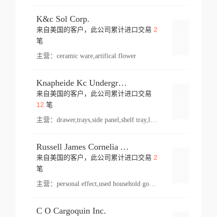
K&c Sol Corp.
2
来自美国的客户，此公司累计进口交易
登录
笔
主营：
ceramic ware,artifical flower
Knapheide Kc Underground
来自美国的客户，此公司累计进口交易
登录
12
笔
主营：
drawer,trays,side panel,shelf tray,lock drawer,panel,for vehicle,telescopic slide,drawer shelf,equipment,shelf,automotive part
Russell James Cornelia Arlington Va
2
来自美国的客户，此公司累计进口交易
登录
笔
主营：
personal effect,used household goods
C O Cargoquin Inc.