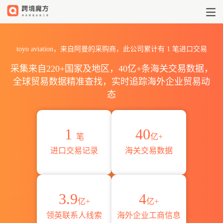
2026toyo aviation海关进出
toyo aviation，来自阿曼的采购商，此公司累计有
1
笔进口交易
采集来自220+国家及地区，40亿+条海关交易数据，
全球贸易数据精准查找，实时追踪海外企业贸易动
态
1
40
笔
亿+
进口交易记录
海关交易数据
3.9
4
亿+
亿+
领英联系人线索
海外企业工商信息