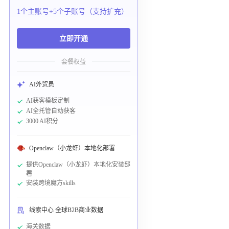
1个主账号+5个子账号（支持扩充）
立即开通
套餐权益
AI外贸员
AI获客模板定制
AI全托管自动获客
3000 AI积分
Openclaw（小龙虾）本地化部署
提供Openclaw（小龙虾）本地化安装部
署
安装跨境魔方skills
线索中心 全球B2B商业数据
海关数据