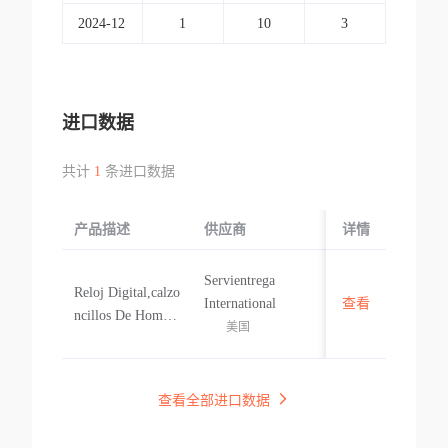
2024-12
1
10
3
进口数据
共计
1
条进口数据
产品描述
供应商
起运国/地区
详情
Servientrega
Reloj Digital,calzo
International
查看
美国
ncillos De Hombr
美国
e,jersey Para Hom
bre,conjunto De R
opa Interior Para
查看全部进口数据
Hombre,ropa Inter
ior Termica,camis