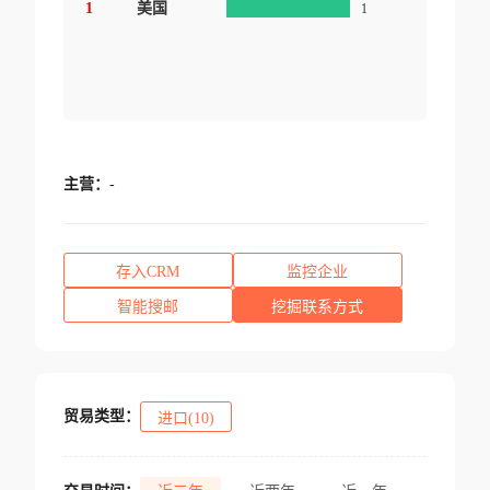
1
美国
1
主营：
-
存入CRM
监控企业
智能搜邮
挖掘联系方式
贸易类型：
进口(10)