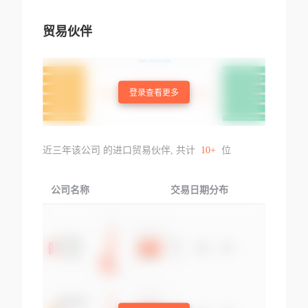
a De Hombre,sopo
rte De Plastico Par
贸易伙伴
a Movil,jersey De
Hombre,altavoz,m
uelle De E
登录查看更多
近三年该公司 的进口贸易伙伴, 共计
10+
位
公司名称
交易日期分布
交易