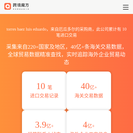
2026torres baez luis e
torres baez luis eduardo，来自厄瓜多尔的采购商，此公司累计有
10
笔进口交易
采集来自220+国家及地区，40亿+条海关交易数据，
全球贸易数据精准查找，实时追踪海外企业贸易动
态
10
40
笔
亿+
进口交易记录
海关交易数据
3.9
4
亿+
亿+