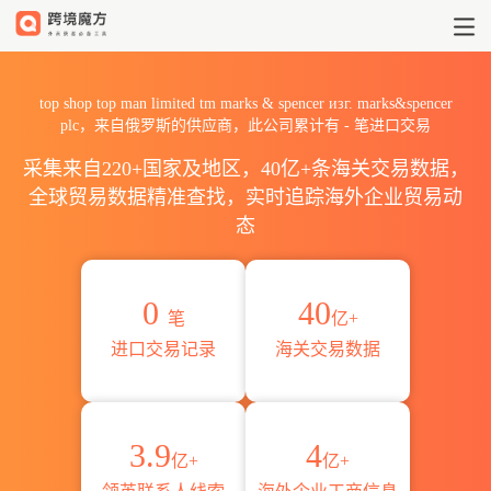
2026top shop top man limit
top shop top man limited tm marks & spencer изг. marks&spencer
plc，来自俄罗斯的供应商，此公司累计有
-
笔进口交易
采集来自220+国家及地区，40亿+条海关交易数据，
全球贸易数据精准查找，实时追踪海外企业贸易动
态
0
40
笔
亿+
进口交易记录
海关交易数据
3.9
4
亿+
亿+