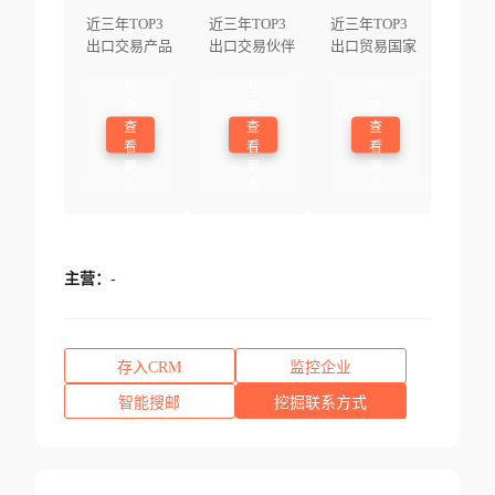
近三年TOP3
近三年TOP3
近三年TOP3
出口交易产品
出口交易伙伴
出口贸易国家
登
登
登
录
录
录
查
查
查
看
看
看
更
更
更
多
多
多
主营：
-
存入CRM
监控企业
智能搜邮
挖掘联系方式