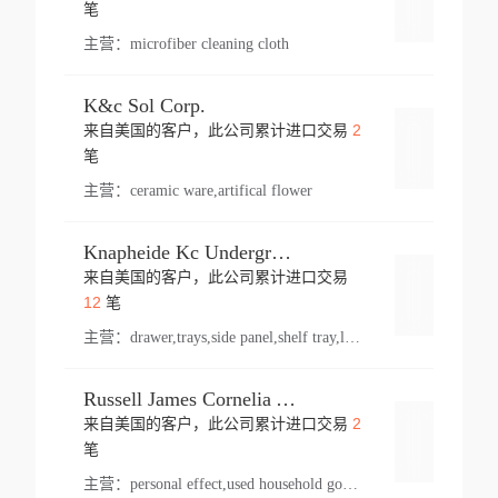
登录
笔
主营：
microfiber cleaning cloth
K&c Sol Corp.
2
来自美国的客户，此公司累计进口交易
登录
笔
主营：
ceramic ware,artifical flower
Knapheide Kc Underground
来自美国的客户，此公司累计进口交易
登录
12
笔
主营：
drawer,trays,side panel,shelf tray,lock drawer,panel,for vehicle,telescopic slide,drawer shelf,equipment,shelf,automotive part
Russell James Cornelia Arlington Va
2
来自美国的客户，此公司累计进口交易
登录
笔
主营：
personal effect,used household goods