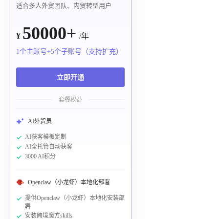
适合多人外贸团队、内贸转型用户
50000+
¥
/年
1个主账号+5个子账号（支持扩充）
立即开通
套餐权益
AI外贸员
AI获客模板定制
AI全托管自动获客
3000 AI积分
Openclaw（小龙虾）本地化部署
提供Openclaw（小龙虾）本地化安装部
署
安装跨境魔方skills