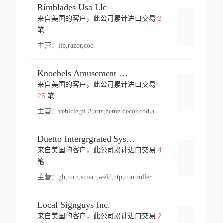
Rimblades Usa Llc
2
来自美国的客户，此公司累计进口交易
登录
笔
主营：
lip,razor,cod
Knoebels Amusement Resort
来自美国的客户，此公司累计进口交易
登录
25
笔
主营：
vehicle,pl 2,arts,home decor,cod,amusement ride,sea
Duetto Intergrgrated Systems Inc.
4
来自美国的客户，此公司累计进口交易
登录
笔
主营：
gh,turn,smart,weld,utp,controller
Local Signguys Inc.
2
来自美国的客户，此公司累计进口交易