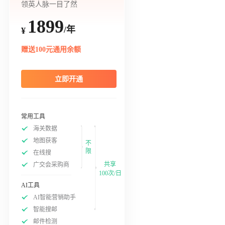
领英人脉一目了然
1899
/年
¥
赠送100元通用余额
立即开通
常用工具
海关数据
地图获客
不
限
在线搜
共享
广交会采购商
100次/日
AI工具
AI智能营销助手
智能搜邮
邮件检测