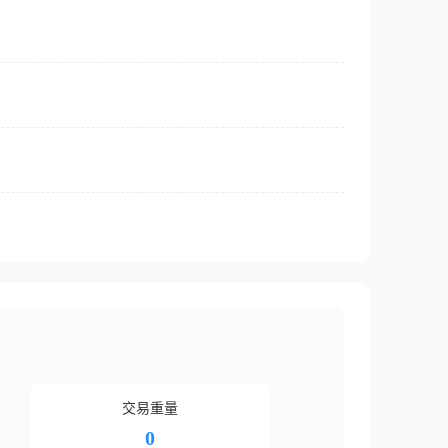
交易重量
0