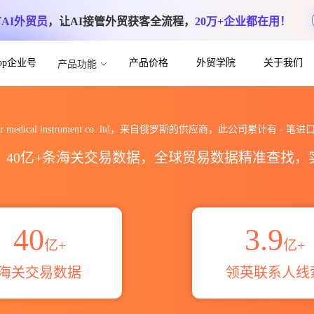
方
AI外贸员
，让AI接管外贸获客全流程，
20万+企业都在用！
App企业号
产品价格
外贸学院
关于我们
产品功能
ument co. ltd海关进出口数据统计_贸
sor medical instrument co. ltd，来自俄罗斯的供应商，此公司累计有
-
笔进
区，40亿+条海关交易数据，全球贸易数据精准查找
40
3.9
亿+
亿+
海关交易数据
领英联系人线