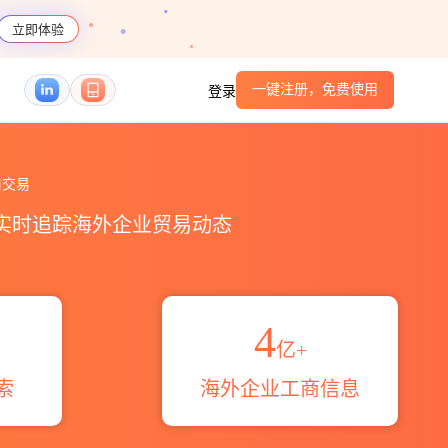
立即体验
一键注册，免费使用
登录
易概览_贸易区域伙伴_HS编码港口_跨境魔方
口交易
，实时追踪海外企业贸易动态
4
亿+
索
海外企业工商信息