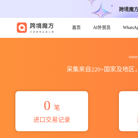
跨境魔
首页
AI外贸员
Whats
2026tonsor medical instr
ton
采集来自220+国家及地
0
笔
进口交易记录