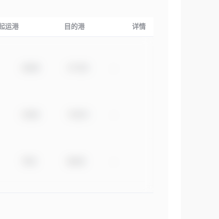
起运港
目的港
详情