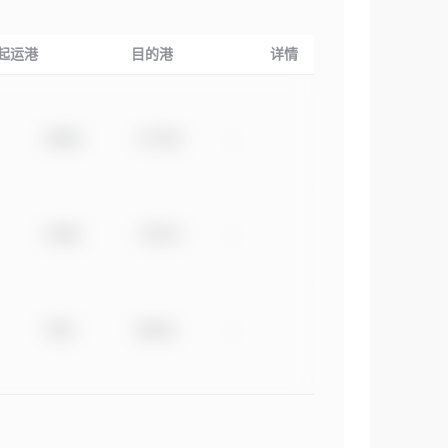
起运港
目的港
详情