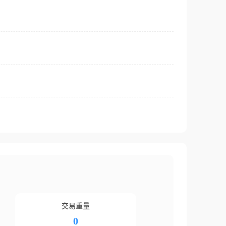
交易重量
0