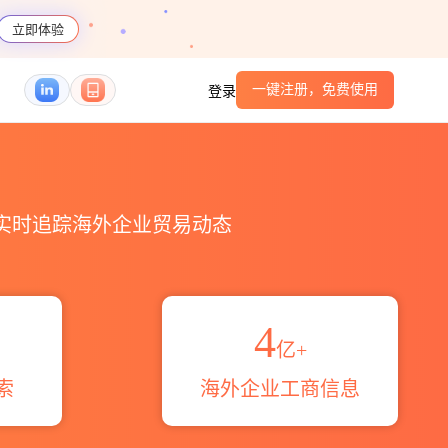
立即体验
一键注册，免费使用
登录
HS编码港口_跨境魔方
，实时追踪海外企业贸易动态
4
亿+
索
海外企业工商信息