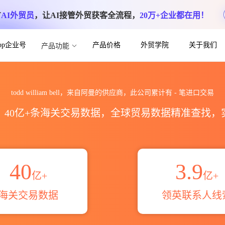
方
AI外贸员
，让AI接管外贸获客全流程，
20万+企业都在用！
App企业号
产品价格
外贸学院
关于我们
产品功能
海关进出口数据统计_贸易概览_贸易区域伙伴_
todd william bell，来自阿曼的供应商，此公司累计有
-
笔进口交易
区，40亿+条海关交易数据，全球贸易数据精准查找
40
3.9
亿+
亿+
海关交易数据
领英联系人线