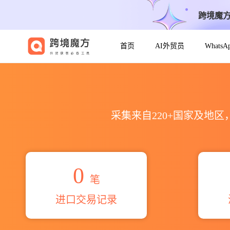
跨境魔
首页
AI外贸员
Whats
2026todd william bell
采集来自220+国家及地
0
笔
进口交易记录