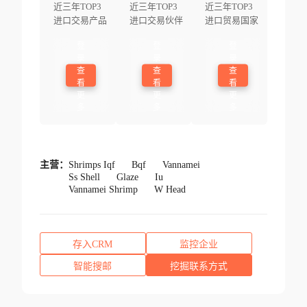
近三年TOP3
近三年TOP3
近三年TOP3
进口交易产品
进口交易伙伴
进口贸易国家
登
登
登
录
录
录
查
查
查
看
看
看
更
更
更
多
多
多
主营：
Shrimps Iqf
Bqf
Vannamei
Ss Shell
Glaze
Iu
Vannamei Shrimp
W Head
存入CRM
监控企业
智能搜邮
挖掘联系方式