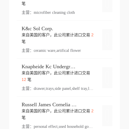
登录
笔
主营：
microfiber cleaning cloth
K&c Sol Corp.
2
来自美国的客户，此公司累计进口交易
登录
笔
主营：
ceramic ware,artifical flower
Knapheide Kc Underground
来自美国的客户，此公司累计进口交易
登录
12
笔
主营：
drawer,trays,side panel,shelf tray,lock drawer,panel,for vehicle,telescopic slide,drawer shelf,equipment,shelf,automotive part
Russell James Cornelia Arlington Va
2
来自美国的客户，此公司累计进口交易
登录
笔
主营：
personal effect,used household goods