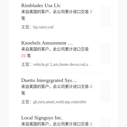
Rimblades Usa Llc
2
来自美国的客户，此公司累计进口交易
登录
笔
主营：
lip,razor,cod
Knoebels Amusement Resort
来自美国的客户，此公司累计进口交易
登录
25
笔
主营：
vehicle,pl 2,arts,home decor,cod,amusement ride,sea
Duetto Intergrgrated Systems Inc.
4
来自美国的客户，此公司累计进口交易
登录
笔
主营：
gh,turn,smart,weld,utp,controller
Local Signguys Inc.
2
来自美国的客户，此公司累计进口交易