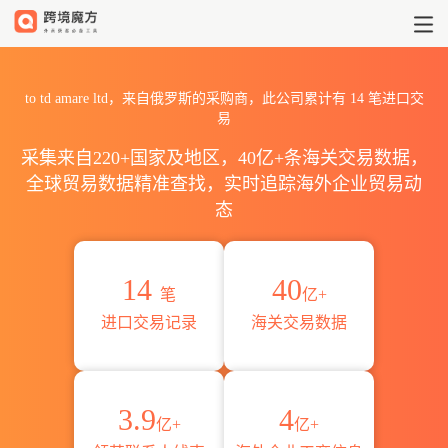
2026to td amare ltd海关
to td amare ltd，来自俄罗斯的采购商，此公司累计有
14
笔进口交
易
采集来自220+国家及地区，40亿+条海关交易数据，
全球贸易数据精准查找，实时追踪海外企业贸易动
态
14
40
笔
亿+
进口交易记录
海关交易数据
3.9
4
亿+
亿+