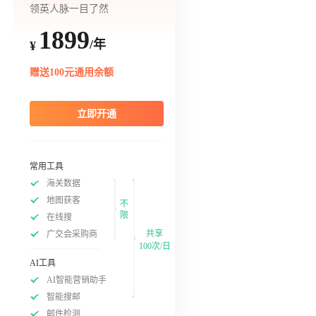
领英人脉一目了然
1899
/年
¥
赠送100元通用余额
立即开通
常用工具
海关数据
地图获客
不
限
在线搜
共享
广交会采购商
100次/日
AI工具
AI智能营销助手
智能搜邮
邮件检测