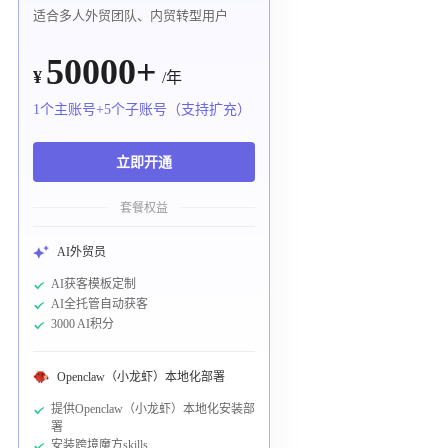
适合多人外贸团队、内贸转型用户
50000+
¥
/年
1个主账号+5个子账号（支持扩充）
立即开通
套餐权益
AI外贸员
AI获客模板定制
AI全托管自动获客
3000 AI积分
Openclaw（小龙虾）本地化部署
提供Openclaw（小龙虾）本地化安装部
署
安装跨境魔方skills