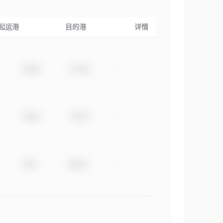
起运港
目的港
详情