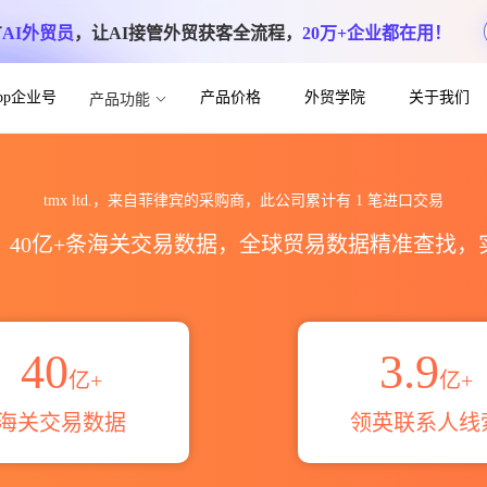
方
AI外贸员
，让AI接管外贸获客全流程，
20万+企业都在用！
App企业号
产品价格
外贸学院
关于我们
产品功能
计_贸易概览_贸易区域伙伴_HS编码港口
tmx ltd.，来自菲律宾的采购商，此公司累计有
1
笔进口交易
区，40亿+条海关交易数据，全球贸易数据精准查找
40
3.9
亿+
亿+
海关交易数据
领英联系人线