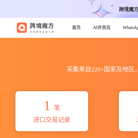
跨境魔
首页
AI外贸员
Whats
2026tmx ltd.海关进出口数据统
采集来自220+国家及地
1
笔
进口交易记录