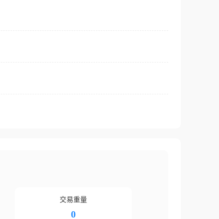
交易重量
0