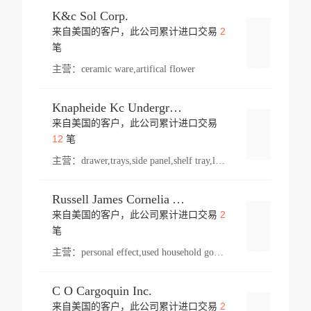
K&c Sol Corp.
2
来自美国的客户，此公司累计进口交易
登录
笔
主营：
ceramic ware,artifical flower
Knapheide Kc Underground
来自美国的客户，此公司累计进口交易
登录
12
笔
主营：
drawer,trays,side panel,shelf tray,lock drawer,panel,for vehicle,telescopic slide,drawer shelf,equipment,shelf,automotive part
Russell James Cornelia Arlington Va
2
来自美国的客户，此公司累计进口交易
登录
笔
主营：
personal effect,used household goods
C O Cargoquin Inc.
2
来自美国的客户，此公司累计进口交易