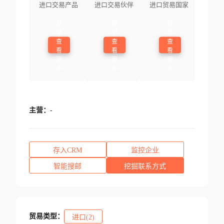
进口交易产品
进口交易伙伴
进口贸易国家
登
登
登
录
录
录
查
查
查
看
看
看
更
更
更
多
多
多
主营：
-
存入CRM
监控企业
智能搜邮
挖掘联系方式
贸易类型：
进口(2)