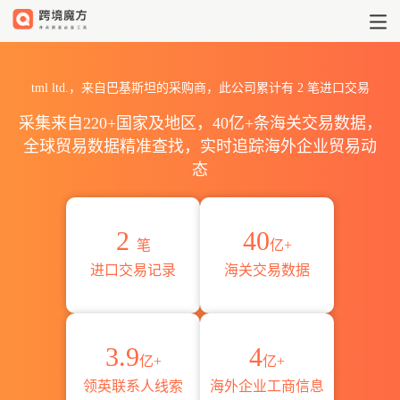
2026tml ltd.海关进出口数据统
tml ltd.，来自巴基斯坦的采购商，此公司累计有
2
笔进口交易
采集来自220+国家及地区，40亿+条海关交易数据，
全球贸易数据精准查找，实时追踪海外企业贸易动
态
2
40
笔
亿+
进口交易记录
海关交易数据
3.9
4
亿+
亿+
领英联系人线索
海外企业工商信息