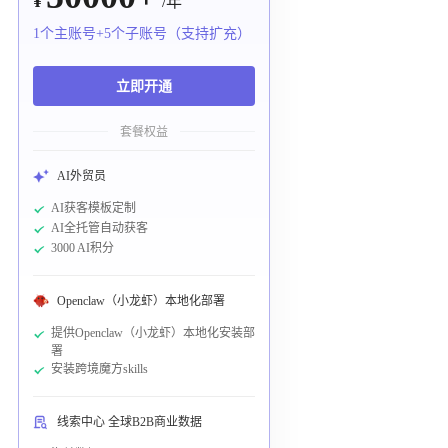
¥
/年
1个主账号+5个子账号（支持扩充）
立即开通
套餐权益
AI外贸员
AI获客模板定制
AI全托管自动获客
3000 AI积分
Openclaw（小龙虾）本地化部署
提供Openclaw（小龙虾）本地化安装部
署
安装跨境魔方skills
线索中心 全球B2B商业数据