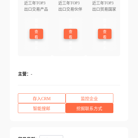
近三年TOP3
近三年TOP3
近三年TOP3
出口交易产品
出口交易伙伴
出口贸易国家
登
登
登
录
录
录
查
查
查
看
看
看
更
更
更
多
多
多
主营：
-
存入CRM
监控企业
智能搜邮
挖掘联系方式