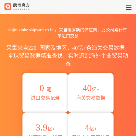
2026tianjin xinhe shipy
tianjin xinhe shipyard co ltd，来自俄罗斯的供应商，此公司累计有
-
笔进口交易
采集来自220+国家及地区，40亿+条海关交易数据，
全球贸易数据精准查找，实时追踪海外企业贸易动
态
0
40
笔
亿+
进口交易记录
海关交易数据
3.9
4
亿+
亿+