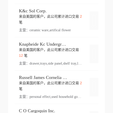
K&c Sol Corp.
2
来自美国的客户，此公司累计进口交易
登录
笔
主营：
ceramic ware,artifical flower
Knapheide Kc Underground
来自美国的客户，此公司累计进口交易
登录
12
笔
主营：
drawer,trays,side panel,shelf tray,lock drawer,panel,for vehicle,telescopic slide,drawer shelf,equipment,shelf,automotive part
Russell James Cornelia Arlington Va
2
来自美国的客户，此公司累计进口交易
登录
笔
主营：
personal effect,used household goods
C O Cargoquin Inc.