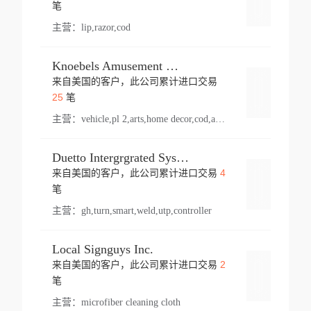
登录
笔
主营：
lip,razor,cod
Knoebels Amusement Resort
来自美国的客户，此公司累计进口交易
登录
25
笔
主营：
vehicle,pl 2,arts,home decor,cod,amusement ride,sea
Duetto Intergrgrated Systems Inc.
4
来自美国的客户，此公司累计进口交易
登录
笔
主营：
gh,turn,smart,weld,utp,controller
Local Signguys Inc.
2
来自美国的客户，此公司累计进口交易
登录
笔
主营：
microfiber cleaning cloth