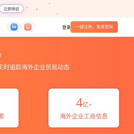
立即体验
一键注册，免费使用
登录
伴_HS编码港口_跨境魔方
易
，实时追踪海外企业贸易动态
4
亿+
索
海外企业工商信息