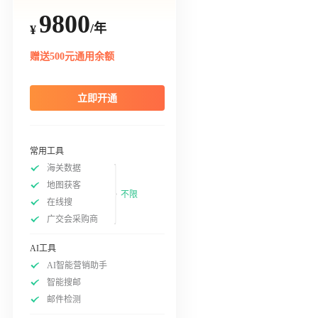
9800
/年
¥
赠送500元通用余额
立即开通
常用工具
海关数据
地图获客
不限
在线搜
广交会采购商
AI工具
AI智能营销助手
智能搜邮
邮件检测