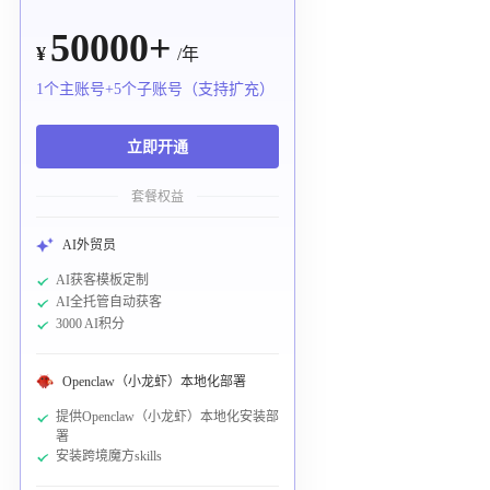
50000+
¥
/年
1个主账号+5个子账号（支持扩充）
立即开通
套餐权益
AI外贸员
AI获客模板定制
AI全托管自动获客
3000 AI积分
Openclaw（小龙虾）本地化部署
提供Openclaw（小龙虾）本地化安装部
署
安装跨境魔方skills