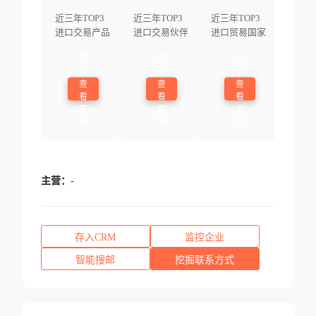
近三年TOP3
近三年TOP3
近三年TOP3
进口交易产品
进口交易伙伴
进口贸易国家
登
登
登
录
录
录
查
查
查
看
看
看
更
更
更
多
多
多
主营：
-
存入CRM
监控企业
智能搜邮
挖掘联系方式