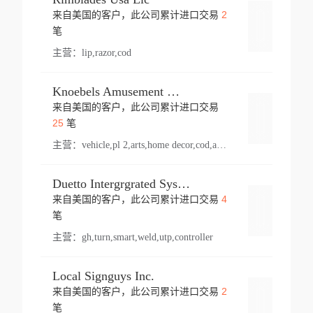
2
来自美国的客户，此公司累计进口交易
登录
笔
主营：
lip,razor,cod
Knoebels Amusement Resort
来自美国的客户，此公司累计进口交易
登录
25
笔
主营：
vehicle,pl 2,arts,home decor,cod,amusement ride,sea
Duetto Intergrgrated Systems Inc.
4
来自美国的客户，此公司累计进口交易
登录
笔
主营：
gh,turn,smart,weld,utp,controller
Local Signguys Inc.
2
来自美国的客户，此公司累计进口交易
登录
笔