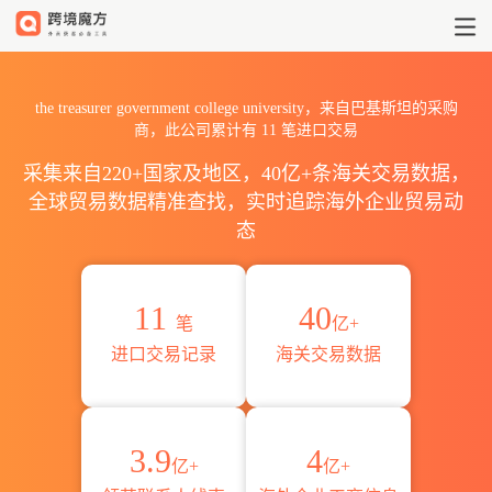
2026the treasurer governm
the treasurer government college university，来自巴基斯坦的采购
商，此公司累计有
11
笔进口交易
采集来自220+国家及地区，40亿+条海关交易数据，
全球贸易数据精准查找，实时追踪海外企业贸易动
态
11
40
笔
亿+
进口交易记录
海关交易数据
3.9
4
亿+
亿+