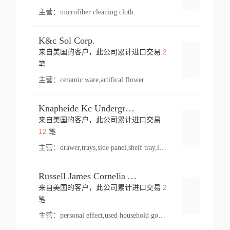
主营：
microfiber cleaning cloth
K&c Sol Corp.
2
来自美国的客户，此公司累计进口交易
登录
笔
主营：
ceramic ware,artifical flower
Knapheide Kc Underground
来自美国的客户，此公司累计进口交易
登录
12
笔
主营：
drawer,trays,side panel,shelf tray,lock drawer,panel,for vehicle,telescopic slide,drawer shelf,equipment,shelf,automotive part
Russell James Cornelia Arlington Va
2
来自美国的客户，此公司累计进口交易
登录
笔
主营：
personal effect,used household goods