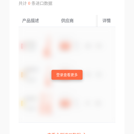
共计
0
条进口数据
产品描述
供应商
起运国/地区
详情
登录查看更多