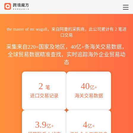
2026the master of mt se
the master of mt seagull，来自阿曼的采购商，此公司累计有
2
笔进
口交易
采集来自220+国家及地区，40亿+条海关交易数据，
全球贸易数据精准查找，实时追踪海外企业贸易动
态
2
40
笔
亿+
进口交易记录
海关交易数据
3.9
4
亿+
亿+