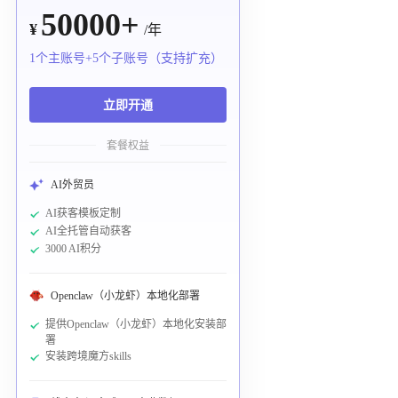
50000+
¥
/年
1个主账号+5个子账号（支持扩充）
立即开通
套餐权益
AI外贸员
AI获客模板定制
AI全托管自动获客
3000 AI积分
Openclaw（小龙虾）本地化部署
提供Openclaw（小龙虾）本地化安装部
署
安装跨境魔方skills