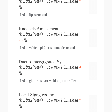
2
来自美国的客户，此公司累计进口交易
登录
笔
主营：
lip,razor,cod
Knoebels Amusement Resort
来自美国的客户，此公司累计进口交易
登录
25
笔
主营：
vehicle,pl 2,arts,home decor,cod,amusement ride,sea
Duetto Intergrgrated Systems Inc.
4
来自美国的客户，此公司累计进口交易
登录
笔
主营：
gh,turn,smart,weld,utp,controller
Local Signguys Inc.
2
来自美国的客户，此公司累计进口交易
登录
笔