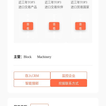
近三年TOP3
近三年TOP3
近三年TOP3
进口交易产品
进口交易伙伴
进口贸易国家
登
登
登
录
录
录
查
查
查
看
看
看
更
更
更
多
多
多
主营：
Block
Machinery
存入CRM
监控企业
智能搜邮
挖掘联系方式