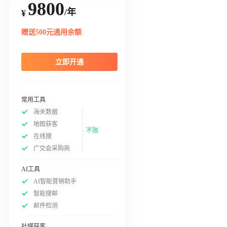
9800
/年
¥
赠送500元通用余额
立即开通
常用工具
海关数据
地图获客
不限
在线搜
广交会采购商
AI工具
AI智能营销助手
智能搜邮
邮件检测
社媒获客