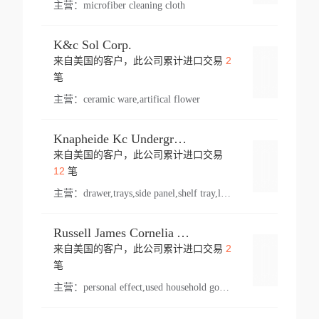
主营：
microfiber cleaning cloth
K&c Sol Corp.
2
来自美国的客户，此公司累计进口交易
登录
笔
主营：
ceramic ware,artifical flower
Knapheide Kc Underground
来自美国的客户，此公司累计进口交易
登录
12
笔
主营：
drawer,trays,side panel,shelf tray,lock drawer,panel,for vehicle,telescopic slide,drawer shelf,equipment,shelf,automotive part
Russell James Cornelia Arlington Va
2
来自美国的客户，此公司累计进口交易
登录
笔
主营：
personal effect,used household goods