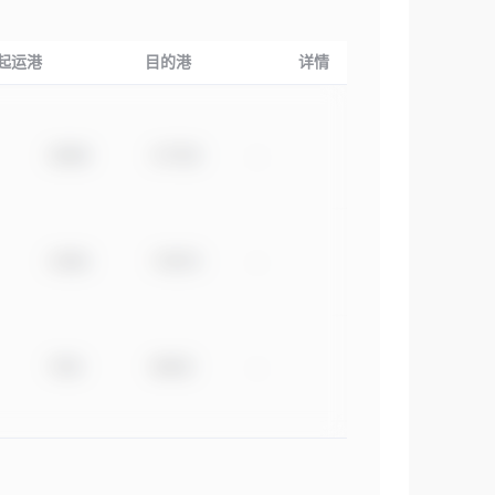
起运港
目的港
详情