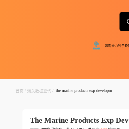
/
/
the marine products exp developm
首页
海关数据查询
The Marine Products Exp De