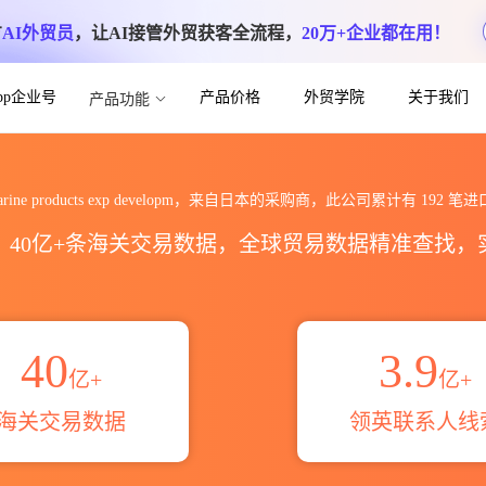
方
AI外贸员
，让AI接管外贸获客全流程，
20万+企业都在用！
App企业号
产品价格
外贸学院
关于我们
产品功能
 exp developm海关进出口数据统计_
 marine products exp developm，来自日本的采购商，此公司累计有
192
笔进
区，40亿+条海关交易数据，全球贸易数据精准查找
40
3.9
亿+
亿+
海关交易数据
领英联系人线