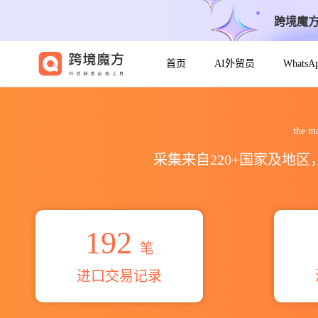
跨境魔
首页
AI外贸员
Whats
2026the marine products
the
采集来自220+国家及地
192
笔
进口交易记录