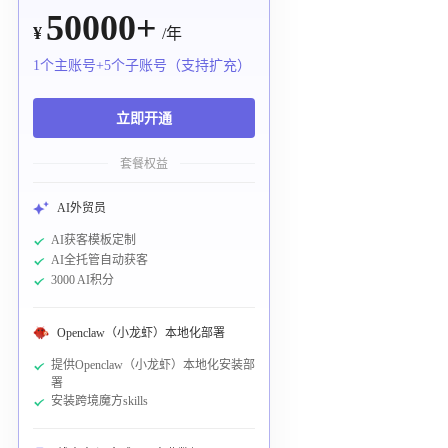
50000+
¥
/年
1个主账号+5个子账号（支持扩充）
立即开通
套餐权益
AI外贸员
AI获客模板定制
AI全托管自动获客
3000 AI积分
Openclaw（小龙虾）本地化部署
提供Openclaw（小龙虾）本地化安装部
署
安装跨境魔方skills