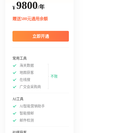
9800
/年
¥
赠送500元通用余额
立即开通
常用工具
海关数据
地图获客
不限
在线搜
广交会采购商
AI工具
AI智能营销助手
智能搜邮
邮件检测
社媒获客