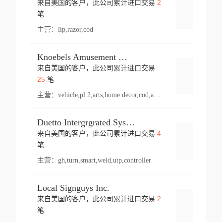
2
来自美国的客户，此公司累计进口交易
登录
笔
主营：
lip,razor,cod
Knoebels Amusement Resort
来自美国的客户，此公司累计进口交易
登录
25
笔
主营：
vehicle,pl 2,arts,home decor,cod,amusement ride,sea
Duetto Intergrgrated Systems Inc.
4
来自美国的客户，此公司累计进口交易
登录
笔
主营：
gh,turn,smart,weld,utp,controller
Local Signguys Inc.
2
来自美国的客户，此公司累计进口交易
登录
笔