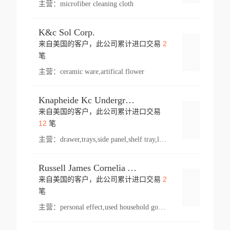
主营：
microfiber cleaning cloth
K&c Sol Corp.
2
来自美国的客户，此公司累计进口交易
登录
笔
主营：
ceramic ware,artifical flower
Knapheide Kc Underground
来自美国的客户，此公司累计进口交易
登录
12
笔
主营：
drawer,trays,side panel,shelf tray,lock drawer,panel,for vehicle,telescopic slide,drawer shelf,equipment,shelf,automotive part
Russell James Cornelia Arlington Va
2
来自美国的客户，此公司累计进口交易
登录
笔
主营：
personal effect,used household goods