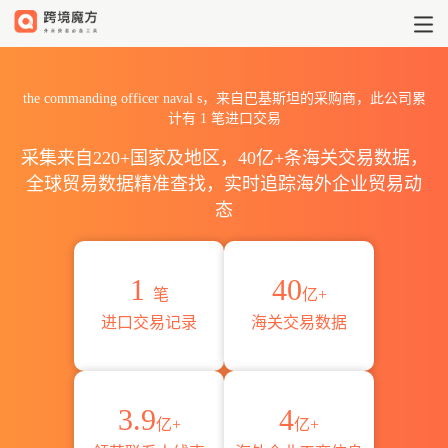
2026the commanding offi
the commanding officer naval s，来自巴基斯坦的采购商，此公司累
计有
1
笔进口交易
采集来自220+国家及地区，40亿+条海关交易数据，
全球贸易数据精准查找，实时追踪海外企业贸易动
态
1
40
笔
亿+
进口交易记录
海关交易数据
3.9
4
亿+
亿+