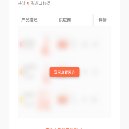
共计
0
条进口数据
产品描述
供应商
起运国/地区
详情
登录查看更多