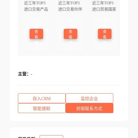
近三年TOP3
近三年TOP3
近三年TOP3
进口交易产品
进口交易伙伴
进口贸易国家
登
登
登
录
录
录
查
查
查
看
看
看
更
更
更
多
多
多
主营：
-
存入CRM
监控企业
智能搜邮
挖掘联系方式