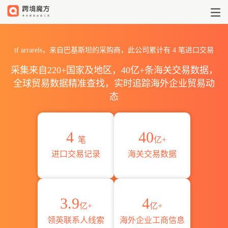
2026tf arrarels海关进出口数
tf arrarels，来自巴基斯坦的采购商，此公司累计有
4
笔进口交易
采集来自220+国家及地区，40亿+条海关交易数据，
全球贸易数据精准查找，实时追踪海外企业贸易动
态
4
40
笔
亿+
进口交易记录
海关交易数据
3.9
4
亿+
亿+
领英联系人线索
海外企业工商信息