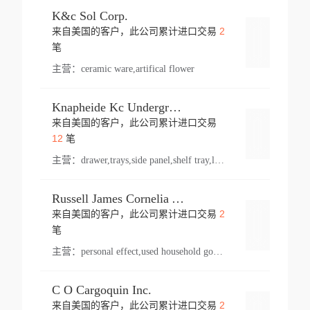
K&c Sol Corp.
2
来自美国的客户，此公司累计进口交易
登录
笔
主营：
ceramic ware,artifical flower
Knapheide Kc Underground
来自美国的客户，此公司累计进口交易
登录
12
笔
主营：
drawer,trays,side panel,shelf tray,lock drawer,panel,for vehicle,telescopic slide,drawer shelf,equipment,shelf,automotive part
Russell James Cornelia Arlington Va
2
来自美国的客户，此公司累计进口交易
登录
笔
主营：
personal effect,used household goods
C O Cargoquin Inc.
2
来自美国的客户，此公司累计进口交易