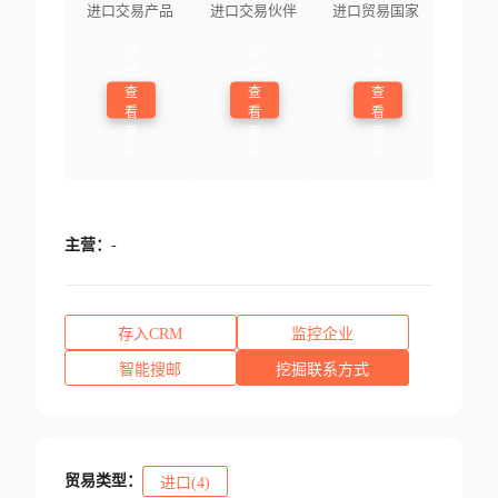
进口交易产品
进口交易伙伴
进口贸易国家
登
登
登
录
录
录
查
查
查
看
看
看
更
更
更
多
多
多
主营：
-
存入CRM
监控企业
智能搜邮
挖掘联系方式
贸易类型：
进口(4)