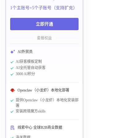
1个主账号+5个子账号（支持扩充）
立即开通
套餐权益
AI外贸员
AI获客模板定制
AI全托管自动获客
3000 AI积分
Openclaw（小龙虾）本地化部署
提供Openclaw（小龙虾）本地化安装部
署
安装跨境魔方skills
线索中心 全球B2B商业数据
海关数据