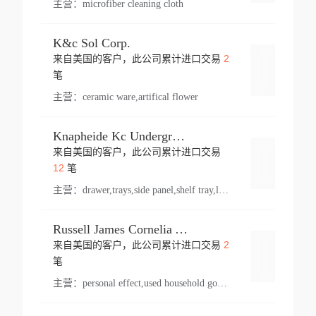
主营：
microfiber cleaning cloth
K&c Sol Corp.
2
来自美国的客户，此公司累计进口交易
登录
笔
主营：
ceramic ware,artifical flower
Knapheide Kc Underground
来自美国的客户，此公司累计进口交易
登录
12
笔
主营：
drawer,trays,side panel,shelf tray,lock drawer,panel,for vehicle,telescopic slide,drawer shelf,equipment,shelf,automotive part
Russell James Cornelia Arlington Va
2
来自美国的客户，此公司累计进口交易
登录
笔
主营：
personal effect,used household goods