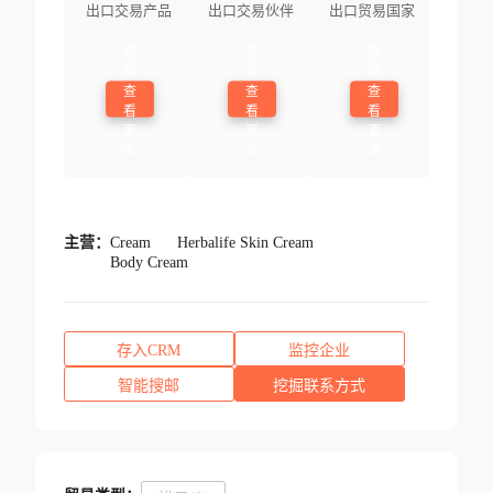
出口交易产品
出口交易伙伴
出口贸易国家
登
登
登
录
录
录
查
查
查
看
看
看
更
更
更
多
多
多
主营：
Cream
Herbalife Skin Cream
Body Cream
存入CRM
监控企业
智能搜邮
挖掘联系方式