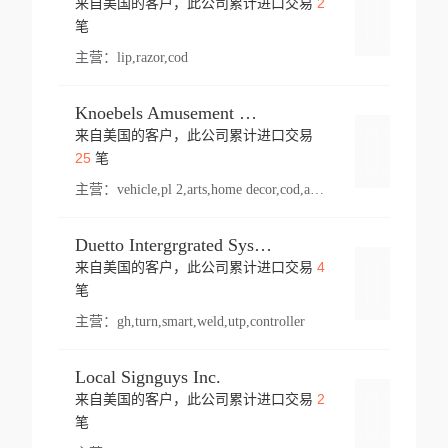
2
来自美国的客户，此公司累计进口交易
登录
笔
主营：
lip,razor,cod
Knoebels Amusement Resort
来自美国的客户，此公司累计进口交易
登录
25
笔
主营：
vehicle,pl 2,arts,home decor,cod,amusement ride,sea
Duetto Intergrgrated Systems Inc.
4
来自美国的客户，此公司累计进口交易
登录
笔
主营：
gh,turn,smart,weld,utp,controller
Local Signguys Inc.
2
来自美国的客户，此公司累计进口交易
登录
笔