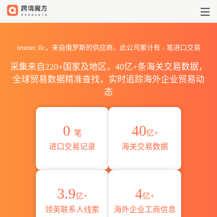
2026tenmec llc海关进出口数
tenmec llc，来自俄罗斯的供应商，此公司累计有
-
笔进口交易
采集来自220+国家及地区，40亿+条海关交易数据，
全球贸易数据精准查找，实时追踪海外企业贸易动
态
0
40
笔
亿+
进口交易记录
海关交易数据
3.9
4
亿+
亿+
领英联系人线索
海外企业工商信息