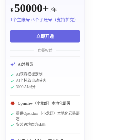
50000+
¥
/年
1个主账号+5个子账号（支持扩充）
立即开通
套餐权益
AI外贸员
AI获客模板定制
AI全托管自动获客
3000 AI积分
Openclaw（小龙虾）本地化部署
提供Openclaw（小龙虾）本地化安装部
署
安装跨境魔方skills