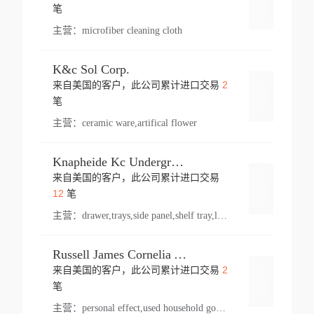
登录
笔
主营：
microfiber cleaning cloth
K&c Sol Corp.
2
来自美国的客户，此公司累计进口交易
登录
笔
主营：
ceramic ware,artifical flower
Knapheide Kc Underground
来自美国的客户，此公司累计进口交易
登录
12
笔
主营：
drawer,trays,side panel,shelf tray,lock drawer,panel,for vehicle,telescopic slide,drawer shelf,equipment,shelf,automotive part
Russell James Cornelia Arlington Va
2
来自美国的客户，此公司累计进口交易
登录
笔
主营：
personal effect,used household goods