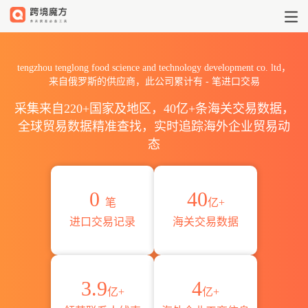
2026tengzhou tenglong food
tengzhou tenglong food science and technology development co. ltd，
来自俄罗斯的供应商，此公司累计有
-
笔进口交易
采集来自220+国家及地区，40亿+条海关交易数据，
全球贸易数据精准查找，实时追踪海外企业贸易动
态
0
40
笔
亿+
进口交易记录
海关交易数据
3.9
4
亿+
亿+