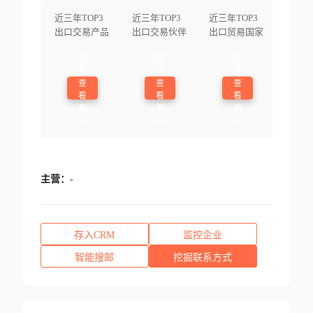
近三年TOP3
近三年TOP3
近三年TOP3
出口交易产品
出口交易伙伴
出口贸易国家
登
登
登
录
录
录
查
查
查
看
看
看
更
更
更
多
多
多
主营：
-
存入CRM
监控企业
智能搜邮
挖掘联系方式