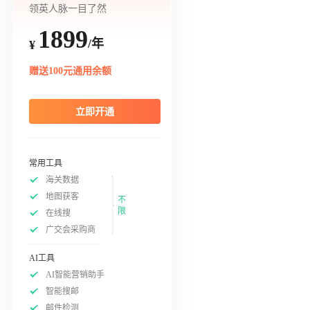
领英人脉一目了然
1899
/年
¥
赠送100元通用余额
立即开通
常用工具
海关数据
地图获客
不
限
在线搜
广交会采购商
AI工具
AI智能营销助手
智能搜邮
邮件检测