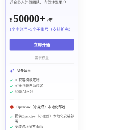
适合多人外贸团队、内贸转型用户
50000+
¥
/年
1个主账号+5个子账号（支持扩充）
立即开通
套餐权益
AI外贸员
AI获客模板定制
AI全托管自动获客
3000 AI积分
Openclaw（小龙虾）本地化部署
提供Openclaw（小龙虾）本地化安装部
署
安装跨境魔方skills