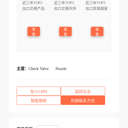
近三年TOP3
近三年TOP3
近三年TOP3
出口交易产品
出口交易伙伴
出口贸易国家
登
登
登
录
录
录
查
查
查
看
看
看
更
更
更
多
多
多
主营：
Check Valve
Nozzle
存入CRM
监控企业
智能搜邮
挖掘联系方式