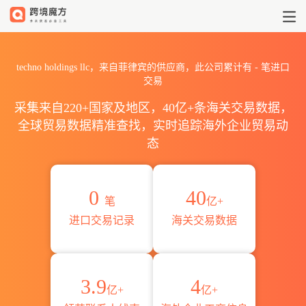
2026techno holdings ll
techno holdings llc，来自菲律宾的供应商，此公司累计有
-
笔进口
交易
采集来自220+国家及地区，40亿+条海关交易数据，
全球贸易数据精准查找，实时追踪海外企业贸易动
态
0
40
笔
亿+
进口交易记录
海关交易数据
3.9
4
亿+
亿+