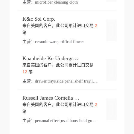
主营：
microfiber cleaning cloth
K&c Sol Corp.
2
来自美国的客户，此公司累计进口交易
登录
笔
主营：
ceramic ware,artifical flower
Knapheide Kc Underground
来自美国的客户，此公司累计进口交易
登录
12
笔
主营：
drawer,trays,side panel,shelf tray,lock drawer,panel,for vehicle,telescopic slide,drawer shelf,equipment,shelf,automotive part
Russell James Cornelia Arlington Va
2
来自美国的客户，此公司累计进口交易
登录
笔
主营：
personal effect,used household goods