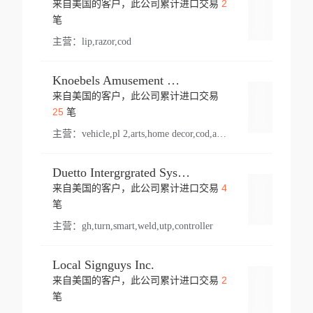
2
来自美国的客户，此公司累计进口交易
登录
笔
主营：
lip,razor,cod
Knoebels Amusement Resort
来自美国的客户，此公司累计进口交易
登录
25
笔
主营：
vehicle,pl 2,arts,home decor,cod,amusement ride,sea
Duetto Intergrgrated Systems Inc.
4
来自美国的客户，此公司累计进口交易
登录
笔
主营：
gh,turn,smart,weld,utp,controller
Local Signguys Inc.
2
来自美国的客户，此公司累计进口交易
登录
笔