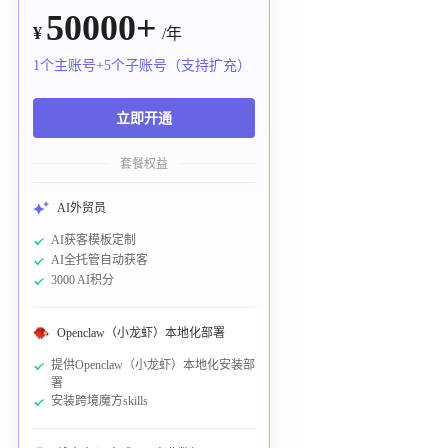
50000+
¥
/年
1个主账号+5个子账号（支持扩充）
立即开通
套餐权益
AI外贸员
AI获客模板定制
AI全托管自动获客
3000 AI积分
Openclaw（小龙虾）本地化部署
提供Openclaw（小龙虾）本地化安装部
署
安装跨境魔方skills