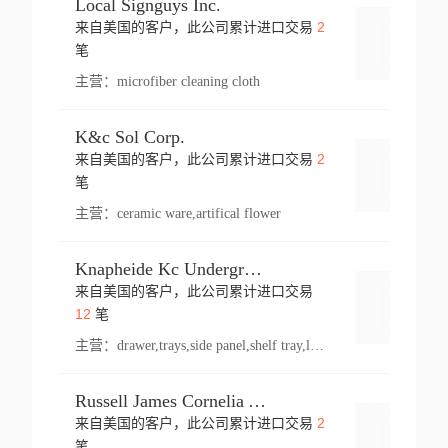
Local Signguys Inc.
2
来自美国的客户，此公司累计进口交易
登录
笔
主营：
microfiber cleaning cloth
K&c Sol Corp.
2
来自美国的客户，此公司累计进口交易
登录
笔
主营：
ceramic ware,artifical flower
Knapheide Kc Underground
来自美国的客户，此公司累计进口交易
登录
12
笔
主营：
drawer,trays,side panel,shelf tray,lock drawer,panel,for vehicle,telescopic slide,drawer shelf,equipment,shelf,automotive part
Russell James Cornelia Arlington Va
2
来自美国的客户，此公司累计进口交易
登录
笔