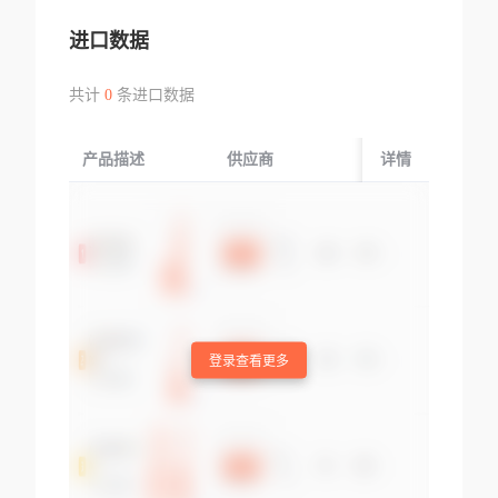
进口数据
共计
0
条进口数据
产品描述
供应商
起运国/地区
详情
登录查看更多