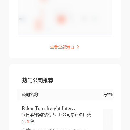
查看全部港口
热门公司推荐
公司名称
与**匹配交易
P.don Transfreight International
来自菲律宾的客户，此公司累计进口交
登录
9
易
笔