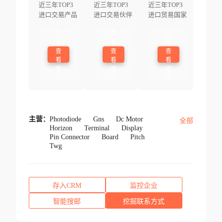
近三年TOP3
近三年TOP3
近三年TOP3
进口交易产品
进口交易伙伴
进口贸易国家
登
登
登
录
录
录
查
查
查
看
看
看
更
更
更
多
多
多
主营：
Photodiode
Gns
Dc Motor
全部
Horizon
Terminal
Display
Pin Connector
Board
Pitch
Twg
存入CRM
监控企业
智能搜邮
挖掘联系方式