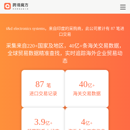
2026t&d electronics sy
t&d electronics systems，来自印度的采购商，此公司累计有
87
笔进
口交易
采集来自220+国家及地区，40亿+条海关交易数据，
全球贸易数据精准查找，实时追踪海外企业贸易动
态
87
40
笔
亿+
进口交易记录
海关交易数据
3.9
4
亿+
亿+