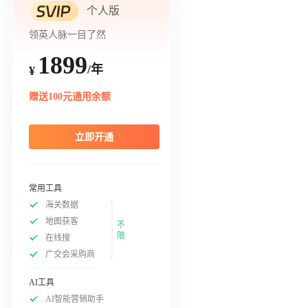
个人版
领英人脉一目了然
1899
/年
¥
赠送100元通用余额
立即开通
常用工具
海关数据
地图获客
不
限
在线搜
广交会采购商
AI工具
AI智能营销助手