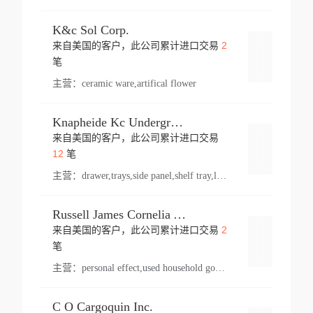
K&c Sol Corp.
2
来自美国的客户，此公司累计进口交易
登录
笔
主营：
ceramic ware,artifical flower
Knapheide Kc Underground
来自美国的客户，此公司累计进口交易
登录
12
笔
主营：
drawer,trays,side panel,shelf tray,lock drawer,panel,for vehicle,telescopic slide,drawer shelf,equipment,shelf,automotive part
Russell James Cornelia Arlington Va
2
来自美国的客户，此公司累计进口交易
登录
笔
主营：
personal effect,used household goods
C O Cargoquin Inc.