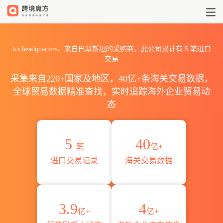
2026tcs headquarters海
tcs headquarters，来自巴基斯坦的采购商，此公司累计有
5
笔进口
交易
采集来自220+国家及地区，40亿+条海关交易数据，
全球贸易数据精准查找，实时追踪海外企业贸易动
态
5
40
笔
亿+
进口交易记录
海关交易数据
3.9
4
亿+
亿+