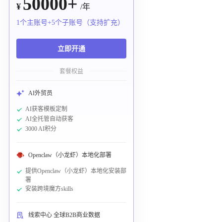
50000+
¥
/年
1个主账号+5个子账号（支持扩充）
立即开通
套餐权益
AI外贸员
AI获客模板定制
AI全托管自动获客
3000 AI积分
Openclaw（小龙虾）本地化部署
提供Openclaw（小龙虾）本地化安装部
署
安装跨境魔方skills
线索中心 全球B2B商业数据