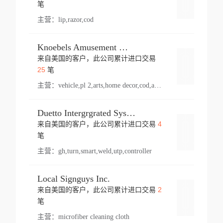
登录
笔
主营：
lip,razor,cod
Knoebels Amusement Resort
来自美国的客户，此公司累计进口交易
登录
25
笔
主营：
vehicle,pl 2,arts,home decor,cod,amusement ride,sea
Duetto Intergrgrated Systems Inc.
4
来自美国的客户，此公司累计进口交易
登录
笔
主营：
gh,turn,smart,weld,utp,controller
Local Signguys Inc.
2
来自美国的客户，此公司累计进口交易
登录
笔
主营：
microfiber cleaning cloth