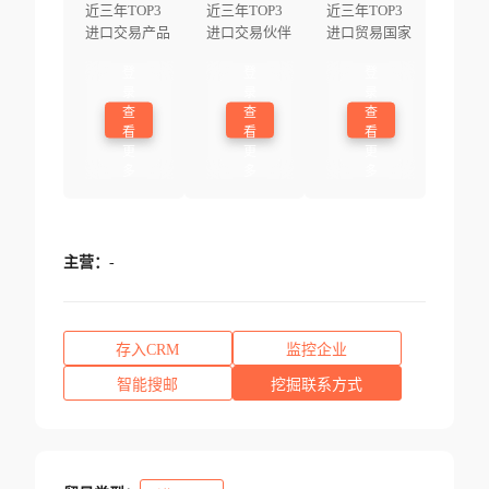
近三年TOP3
近三年TOP3
近三年TOP3
进口交易产品
进口交易伙伴
进口贸易国家
登
登
登
录
录
录
查
查
查
看
看
看
更
更
更
多
多
多
主营：
-
存入CRM
监控企业
智能搜邮
挖掘联系方式