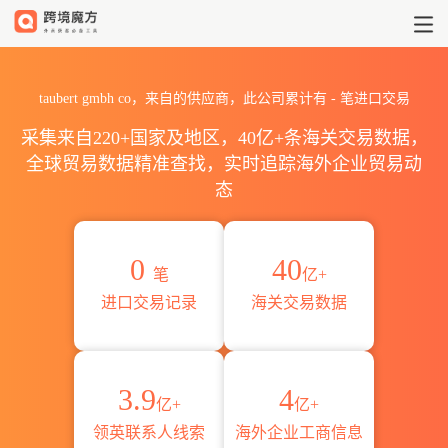
2026taubert gmbh co海关
taubert gmbh co，来自的供应商，此公司累计有
-
笔进口交易
采集来自220+国家及地区，40亿+条海关交易数据，
全球贸易数据精准查找，实时追踪海外企业贸易动
态
0
40
笔
亿+
进口交易记录
海关交易数据
3.9
4
亿+
亿+
领英联系人线索
海外企业工商信息