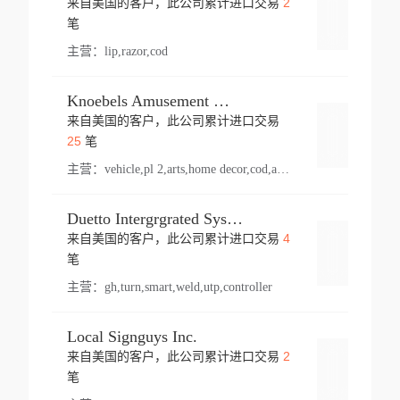
2
来自美国的客户，此公司累计进口交易
登录
笔
主营：
lip,razor,cod
Knoebels Amusement Resort
来自美国的客户，此公司累计进口交易
登录
25
笔
主营：
vehicle,pl 2,arts,home decor,cod,amusement ride,sea
Duetto Intergrgrated Systems Inc.
4
来自美国的客户，此公司累计进口交易
登录
笔
主营：
gh,turn,smart,weld,utp,controller
Local Signguys Inc.
2
来自美国的客户，此公司累计进口交易
登录
笔