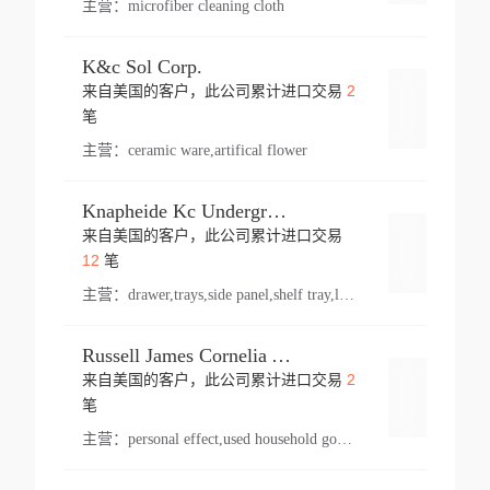
主营：
microfiber cleaning cloth
K&c Sol Corp.
2
来自美国的客户，此公司累计进口交易
登录
笔
主营：
ceramic ware,artifical flower
Knapheide Kc Underground
来自美国的客户，此公司累计进口交易
登录
12
笔
主营：
drawer,trays,side panel,shelf tray,lock drawer,panel,for vehicle,telescopic slide,drawer shelf,equipment,shelf,automotive part
Russell James Cornelia Arlington Va
2
来自美国的客户，此公司累计进口交易
登录
笔
主营：
personal effect,used household goods