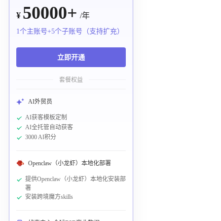
50000+
¥
/年
1个主账号+5个子账号（支持扩充）
立即开通
套餐权益
AI外贸员
AI获客模板定制
AI全托管自动获客
3000 AI积分
Openclaw（小龙虾）本地化部署
提供Openclaw（小龙虾）本地化安装部
署
安装跨境魔方skills