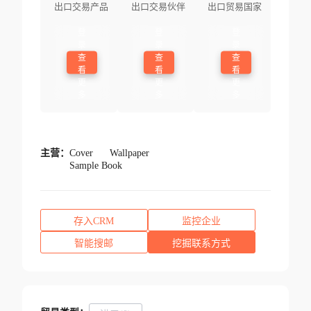
出口交易产品
出口交易伙伴
出口贸易国家
登
登
登
录
录
录
查
查
查
看
看
看
更
更
更
多
多
多
主营：
Cover
Wallpaper
Sample Book
存入CRM
监控企业
智能搜邮
挖掘联系方式