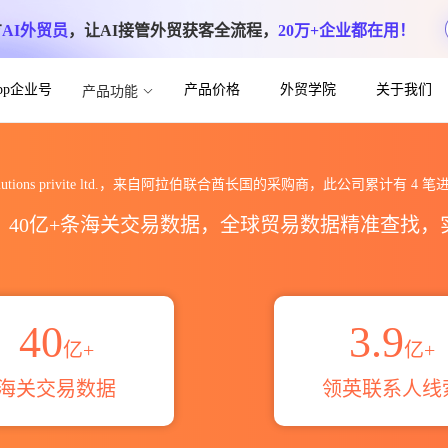
方
AI外贸员
，让AI接管外贸获客全流程，
20万+企业都在用！
App企业号
产品价格
外贸学院
关于我们
产品功能
ite ltd.海关进出口数据统计_贸易概览_贸
y solutions privite ltd.，来自阿拉伯联合酋长国的采购商，此公司累计有
4
笔进
区，40亿+条海关交易数据，全球贸易数据精准查找
40
3.9
亿+
亿+
海关交易数据
领英联系人线