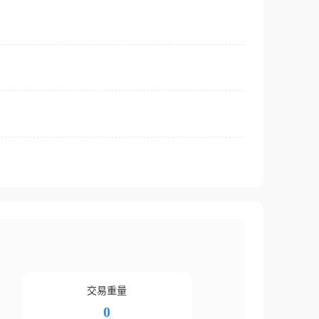
交易重量
0