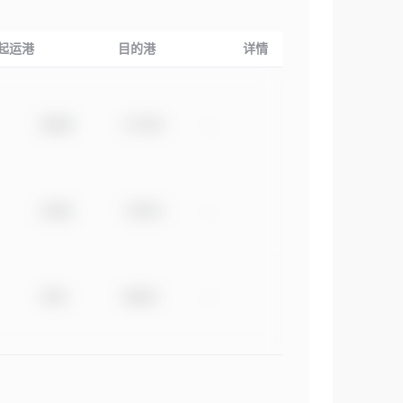
起运港
目的港
详情