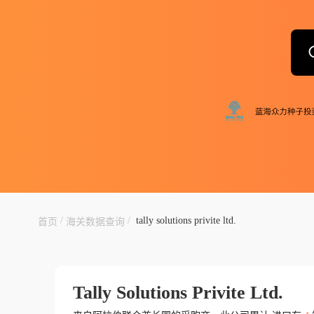
/
/
tally solutions privite ltd.
首页
海关数据查询
Tally Solutions Privite Ltd.