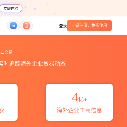
立即体验
一键注册，免费使用
登录
易区域伙伴_HS编码港口_跨境魔方
口交易
，实时追踪海外企业贸易动态
4
亿+
索
海外企业工商信息