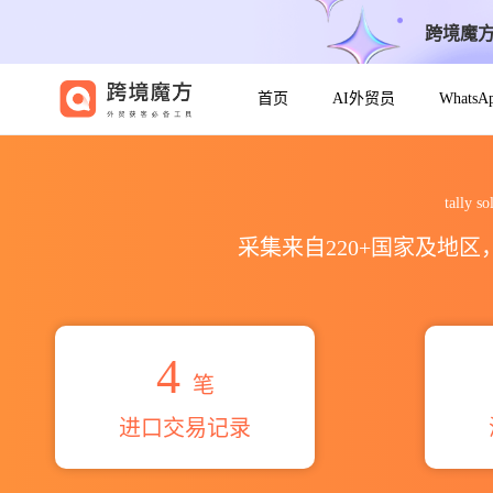
跨境魔
首页
AI外贸员
Whats
2026tally solutions priv
tall
采集来自220+国家及地
4
笔
进口交易记录