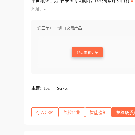
来自阿拉伯联合酋长国的采购商，此公司累计 进口有
4
地址：-
近三年TOP3进口交易产品
登录查看更多
主营：
Ion
Server
存入CRM
监控企业
智能搜邮
挖掘联系