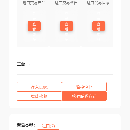
进口交易产品
进口交易伙伴
进口贸易国家
登
登
登
录
录
录
查
查
查
看
看
看
更
更
更
多
多
多
主营：
-
存入CRM
监控企业
智能搜邮
挖掘联系方式
贸易类型：
进口(2)