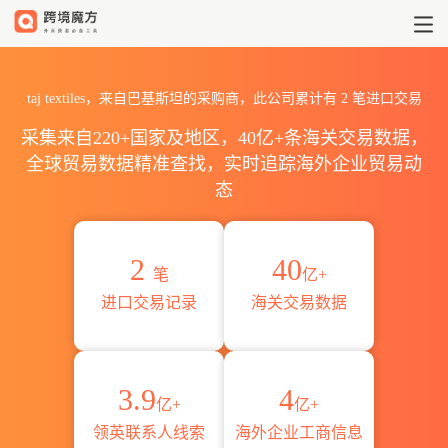
2026taj textiles海关进出口
taj textiles，来自巴基斯坦的采购商，此公司累计有
2
笔进口交易
采集来自220+国家及地区，40亿+条海关交易数据，
全球贸易数据精准查找，实时追踪海外企业贸易动
态
2
40
笔
亿+
进口交易记录
海关交易数据
3.9
4
亿+
亿+
领英联系人线索
海外企业工商信息