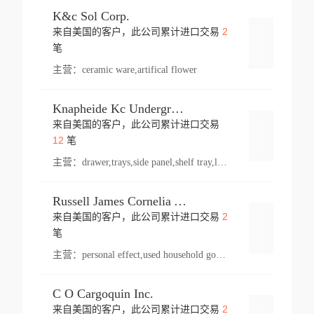
K&c Sol Corp.
2
来自美国的客户，此公司累计进口交易
登录
笔
主营：
ceramic ware,artifical flower
Knapheide Kc Underground
来自美国的客户，此公司累计进口交易
登录
12
笔
主营：
drawer,trays,side panel,shelf tray,lock drawer,panel,for vehicle,telescopic slide,drawer shelf,equipment,shelf,automotive part
Russell James Cornelia Arlington Va
2
来自美国的客户，此公司累计进口交易
登录
笔
主营：
personal effect,used household goods
C O Cargoquin Inc.
2
来自美国的客户，此公司累计进口交易