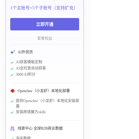
1个主账号+5个子账号（支持扩充）
立即开通
套餐权益
AI外贸员
AI获客模板定制
AI全托管自动获客
3000 AI积分
Openclaw（小龙虾）本地化部署
提供Openclaw（小龙虾）本地化安装部
署
安装跨境魔方skills
线索中心 全球B2B商业数据
海关数据