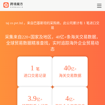
2026taj co.pvt.ltd.海关
taj co.pvt.ltd.，来自巴基斯坦的采购商，此公司累计有
1
笔进口交
易
采集来自220+国家及地区，40亿+条海关交易数据，
全球贸易数据精准查找，实时追踪海外企业贸易动
态
1
40
笔
亿+
进口交易记录
海关交易数据
3.9
4
亿+
亿+