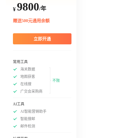
9800
/年
¥
赠送500元通用余额
立即开通
常用工具
海关数据
地图获客
不限
在线搜
广交会采购商
AI工具
AI智能营销助手
智能搜邮
邮件检测