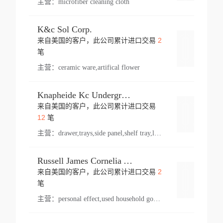
主营：
microfiber cleaning cloth
K&c Sol Corp.
2
来自美国的客户，此公司累计进口交易
登录
笔
主营：
ceramic ware,artifical flower
Knapheide Kc Underground
来自美国的客户，此公司累计进口交易
登录
12
笔
主营：
drawer,trays,side panel,shelf tray,lock drawer,panel,for vehicle,telescopic slide,drawer shelf,equipment,shelf,automotive part
Russell James Cornelia Arlington Va
2
来自美国的客户，此公司累计进口交易
登录
笔
主营：
personal effect,used household goods