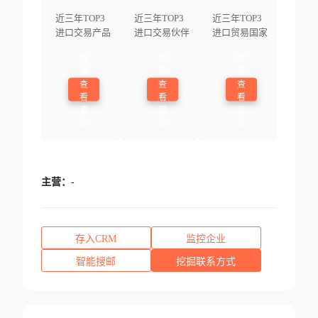
近三年TOP3
近三年TOP3
近三年TOP3
进口交易产品
进口交易伙伴
进口贸易国家
登
登
登
录
录
录
查
查
查
看
看
看
更
更
更
多
多
多
主营：
-
存入CRM
监控企业
智能搜邮
挖掘联系方式