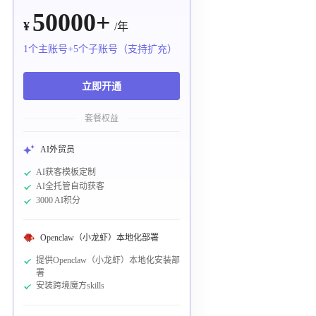
50000+
¥
/年
1个主账号+5个子账号（支持扩充）
立即开通
套餐权益
AI外贸员
AI获客模板定制
AI全托管自动获客
3000 AI积分
Openclaw（小龙虾）本地化部署
提供Openclaw（小龙虾）本地化安装部
署
安装跨境魔方skills