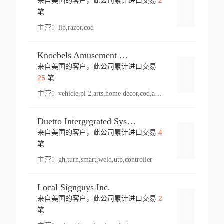
2
来自美国的客户，此公司累计进口交易
登录
笔
主营：
lip,razor,cod
Knoebels Amusement Resort
来自美国的客户，此公司累计进口交易
登录
25
笔
主营：
vehicle,pl 2,arts,home decor,cod,amusement ride,sea
Duetto Intergrgrated Systems Inc.
4
来自美国的客户，此公司累计进口交易
登录
笔
主营：
gh,turn,smart,weld,utp,controller
Local Signguys Inc.
2
来自美国的客户，此公司累计进口交易
登录
笔