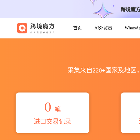
跨境魔
首页
AI外贸员
Whats
2026ta ya canvas co.lt
采集来自220+国家及地
0
笔
进口交易记录