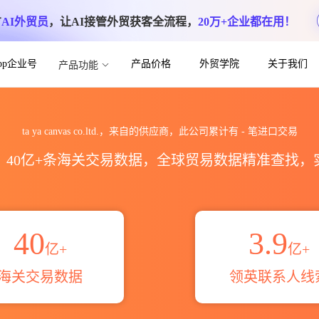
方
AI外贸员
，让AI接管外贸获客全流程，
20万+企业都在用！
App企业号
产品价格
外贸学院
关于我们
产品功能
d.海关进出口数据统计_贸易概览_贸易区域伙伴
ta ya canvas co.ltd.，来自的供应商，此公司累计有
-
笔进口交易
区，40亿+条海关交易数据，全球贸易数据精准查找
40
3.9
亿+
亿+
海关交易数据
领英联系人线