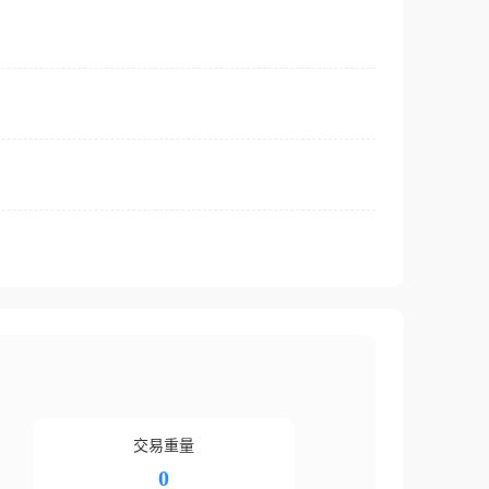
交易重量
0