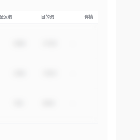
起运港
目的港
详情