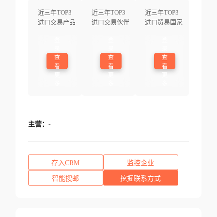
近三年TOP3
近三年TOP3
近三年TOP3
进口交易产品
进口交易伙伴
进口贸易国家
登
登
登
录
录
录
查
查
查
看
看
看
更
更
更
多
多
多
主营：
-
存入CRM
监控企业
智能搜邮
挖掘联系方式