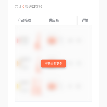
共计
0
条进口数据
产品描述
供应商
起运国/地区
详情
登录查看更多