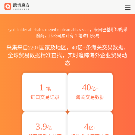
2026syed haider ali shah 
syed haider ali shah s o syed mohsan abbas shah，来自巴基斯坦的采
购商，此公司累计有
1
笔进口交易
采集来自220+国家及地区，40亿+条海关交易数据，
全球贸易数据精准查找，实时追踪海外企业贸易动
态
1
40
笔
亿+
进口交易记录
海关交易数据
3.9
4
亿+
亿+