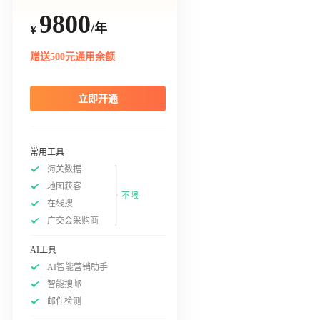
9800
/年
¥
赠送500元通用余额
立即开通
常用工具
海关数据
地图获客
不限
在线搜
广交会采购商
AI工具
AI智能营销助手
智能搜邮
邮件检测