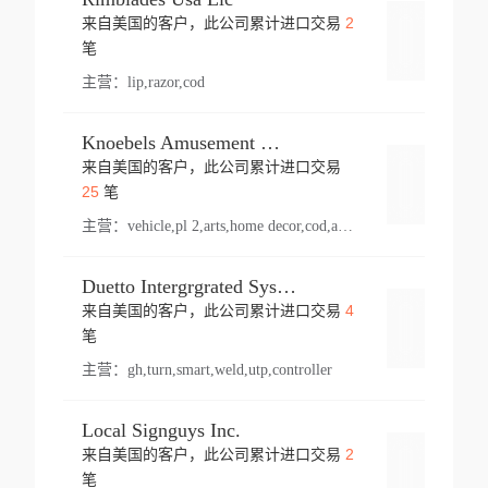
2
来自美国的客户，此公司累计进口交易
登录
笔
主营：
lip,razor,cod
Knoebels Amusement Resort
来自美国的客户，此公司累计进口交易
登录
25
笔
主营：
vehicle,pl 2,arts,home decor,cod,amusement ride,sea
Duetto Intergrgrated Systems Inc.
4
来自美国的客户，此公司累计进口交易
登录
笔
主营：
gh,turn,smart,weld,utp,controller
Local Signguys Inc.
2
来自美国的客户，此公司累计进口交易
登录
笔