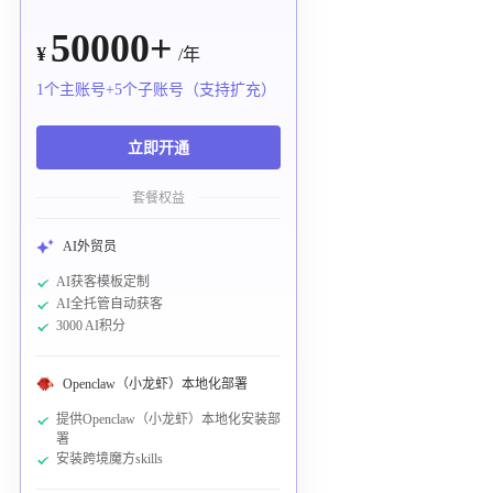
50000+
¥
/年
1个主账号+5个子账号（支持扩充）
立即开通
套餐权益
AI外贸员
AI获客模板定制
AI全托管自动获客
3000 AI积分
Openclaw（小龙虾）本地化部署
提供Openclaw（小龙虾）本地化安装部
署
安装跨境魔方skills