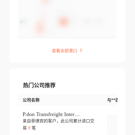
查看全部港口
热门公司推荐
公司名称
与**匹配交易
P.don Transfreight International
来自菲律宾的客户，此公司累计进口交
登录
9
易
笔