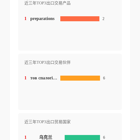
近三年TOP3出口交易产品
1
preparations
2
近三年TOP3出口交易伙伴
1
тов спалогія 03058 м київ вул машинoбудівна 50
6
近三年TOP3出口贸易国家
1
乌克兰
6