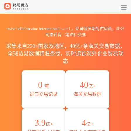
2026swiss bellefontaine i
swiss bellefontaine international s.a.r.l.，来自俄罗斯的供应商，此公
司累计有
-
笔进口交易
采集来自220+国家及地区，40亿+条海关交易数据，
全球贸易数据精准查找，实时追踪海外企业贸易动
态
0
40
笔
亿+
进口交易记录
海关交易数据
3.9
4
亿+
亿+