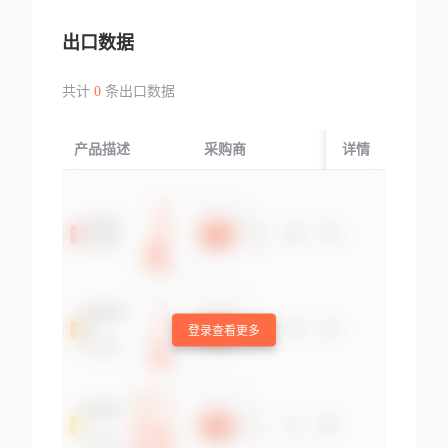
出口数据
共计
0
条出口数据
产品描述
采购商
起运国/地区
详情
登录查看更多