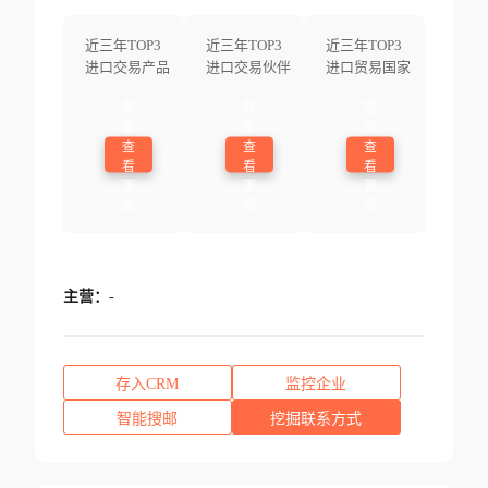
近三年TOP3
近三年TOP3
近三年TOP3
进口交易产品
进口交易伙伴
进口贸易国家
登
登
登
录
录
录
查
查
查
看
看
看
更
更
更
多
多
多
主营：
-
存入CRM
监控企业
智能搜邮
挖掘联系方式