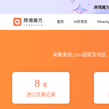
跨境魔
首页
AI外贸员
Whats
2026sunpower海关进出口数据
采集来自220+国家及地
8
笔
进口交易记录