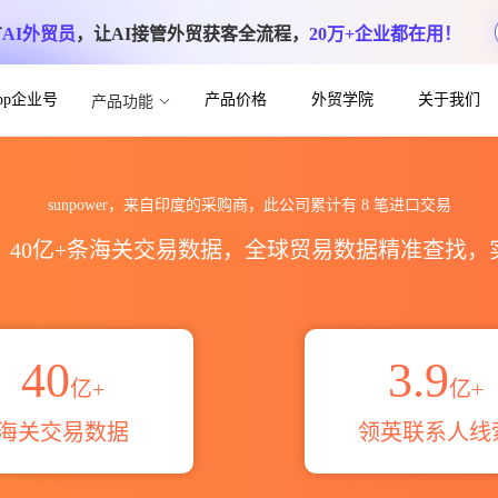
方
AI外贸员
，让AI接管外贸获客全流程，
20万+企业都在用！
App企业号
产品价格
外贸学院
关于我们
产品功能
统计_贸易概览_贸易区域伙伴_HS编码港
sunpower，来自印度的采购商，此公司累计有
8
笔进口交易
区，40亿+条海关交易数据，全球贸易数据精准查找
40
3.9
亿+
亿+
海关交易数据
领英联系人线