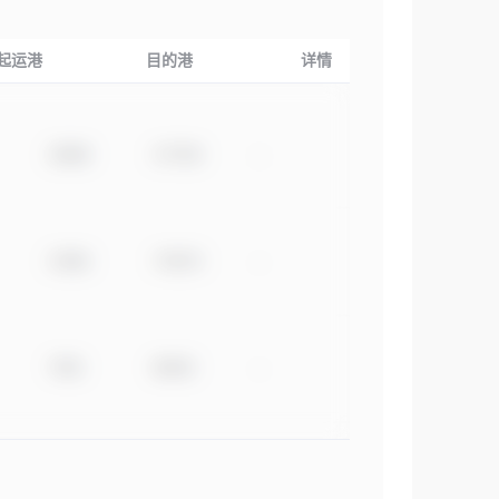
起运港
目的港
详情