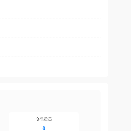
交易重量
0